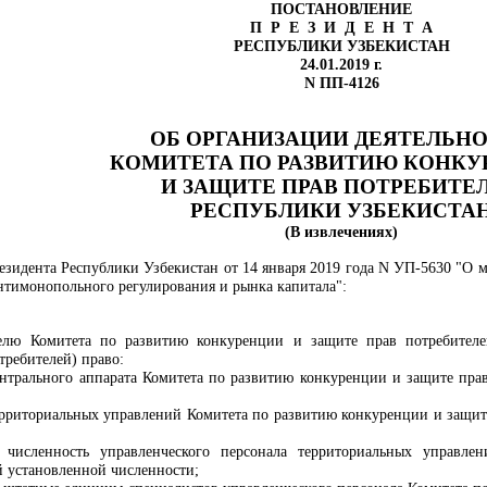
ПОСТАНОВЛЕНИЕ
П Р Е З И Д Е Н Т А
РЕСПУБЛИКИ УЗБЕКИСТАН
24.01.2019 г.
N ПП-4126
ОБ ОРГАНИЗАЦИИ ДЕЯТЕЛЬН
КОМИТЕТА ПО РАЗВИТИЮ КОНКУ
И ЗАЩИТЕ ПРАВ ПОТРЕБИТЕ
РЕСПУБЛИКИ УЗБЕКИСТА
(В извлечениях)
зидента Республики Узбекистан от 14 января 2019 года N УП-5630 "О 
нтимонопольного регулирования и рынка капитала":
телю Комитета по развитию конкуренции и защите прав потребителе
требителей) право:
ентрального аппарата Комитета по развитию конкуренции и защите прав
ерриториальных управлений
Комитета по развитию конкуренции и защит
 численность управленческого персонала территориальных управл
 установленной численности;