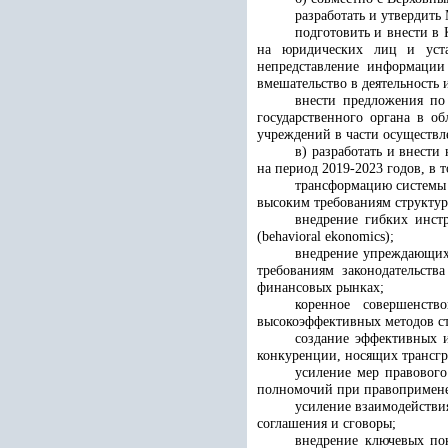
разработать и утвердить
подготовить и внести в
на юридических лиц и уста
непредставление информации
вмешательство в деятельность
внести предложения по
государственного органа в о
учреждений в части осуществл
в) разработать и внест
на период 2019-2023 годов, в
трансформацию системы 
высоким требованиям структур
внедрение гибких инст
(behavioral ekonomics);
внедрение упреждающих 
требованиям законодательст
финансовых рынках;
коренное совершенств
высокоэффективных методов с
создание эффективных и
конкуренции, носящих трансгр
усиление мер правовог
полномочий при правопримен
усиление взаимодействи
соглашения и сговоры;
внедрение ключевых пок