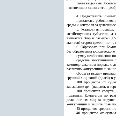
ранее выданные Госкомк
изменению в связи с его преоб
4. Предоставить
Комитет
привлекать работников
среды и контроля за деятельно
5. Установить порядок,
хозяйствующих субъектов, а 
взимается сбор в размере 0,0
активов) сторон сделки, но не
6. Образовать при
Комит
без образования юридического
сумму необоснованно по
средства, поступившие
законодательством порядке с 
развитию конкуренции и защит
сборы за выдачу предва
группой лиц акций (долей) в у
100 процентов от сумм
завышение цен (наценок и тар
100 процентов средств
поданным
Комитетом по раз
должностных лиц за нарушен
конкуренции и защите прав по
45 процентов средств, 
40 процентов от суммы