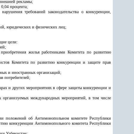
 внешней рекламы;
е
0,04
процента;
нарушения требований законодательства о конкуренции,
ий, юридических и физических лиц;
ющие цели
:
лей
;
 приобретения жилья работниками
Комитета по развитию
листов
Комитета по развитию конкуренции и защите прав
дных и иностранных организаций;
в потребителей;
арах и других мероприятиях в сфере защиты конкуренции и
ах организуемых международных мероприятий, в том числе
нии положений об Антимонопольном комитете Республики
витию конкуренции Антимонопольного комитета Республики
ки Узбекистан: