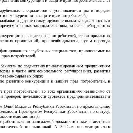
о развитию конкуренции и защите прав потребителей
за счет
зарубежных специалистов с установлением им в порядке
итию конкуренции и защите прав потребителей
;
адбавки и другие стимулирующие выплаты к должностным
предусмотренных законодательством, за счет внебюджетных
онкуренции и защите прав потребителей
, территориальных
твенных организаций, при необходимости, путем перевода
лифицированных зарубежных специалистов, привлекаемых на
 прав потребителей
.
збекистан по содействию приватизированным предприятиям
ворам в части антимонопольного регулирования, развития
товарно-сырьевых бирж;
по развитию конкуренции и защите прав потребителей
, в
е прав потребителей
, во всех организациях независимо от
и проверок деятельности субъектов предпринимательства и
том Олий Мажлиса Республики Узбекистан по представлению
должности Президентом Республики Узбекистан, по статусу,
заместителю министра
;
м работников по занимаемой должности ниже заместителя
агностической поликлиникой N 2 Главного медицинского