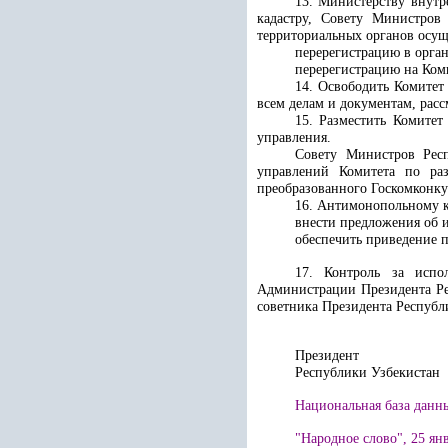
13. Министерству внутр
кадастру, Совету Министров
территориальных органов осущ
перерегистрацию в орга
перерегистрацию на
Ком
14. Освободить
Комитет
всем делам и документам, рас
15. Разместить
Комитет
управления.
Совету Министров Респ
управлений
Комитета по ра
преобразованного Госкомконку
16. Антимонопольному к
внести предложения об 
обеспечить приведение 
17. Контроль за испо
Администрации Президента Ре
советника Президента Республ
Президент
Республики 
Национальная база данны
"Народное слово", 25 янв