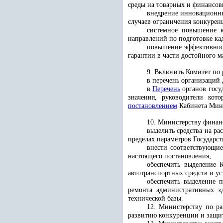
среды на товарных и финансов
внедрение инновационны
случаев ограничения конкурен
системное повышение к
направлений по подготовке ка
повышение эффективнос
гарантии в части достойного 
9. Включить
Комитет по 
в перечень организаций 
в
Перечень
органов госу
значения, руководители кот
постановлением
Кабинета Мини
10. Министерству финан
выделить средства на ра
пределах параметров Государс
внести соответствующие
настоящего постановления;
обеспечить выделение
автотранспортных средств и у
обеспечить выделение 
ремонта административных з
технической базы.
12. Министерству по р
развитию конкуренции и защит