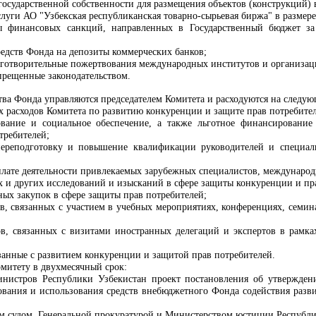
 государственной собственности для размещения объектов (конструкций)
луги АО "Узбекская республиканская товарно-сырьевая биржа" в размер
 финансовых санкций, направленных в Государственный бюджет за 
редств Фонда на депозиты коммерческих банков;
лаготворительные пожертвования международных институтов и организац
прещенные законодательством.
ства Фонда управляются председателем Комитета и расходуются на следу
х расходов
Комитета по развитию конкуренции и защите прав потребите
ование и социальное обеспечение, а также льготное финансирование
требителей
;
 переподготовку и повышение квалификации руководителей и специа
плате деятельности привлекаемых зарубежных специалистов, междунаро
 и других исследований и изысканий в сфере защиты конкуренции и пра
ных закупок в сфере защиты прав потребителей;
в, связанных с участием в учебных мероприятиях, конференциях, семин
в, связанных с визитами иностранных делегаций и экспертов в рамк
язанные с развитием конкуренции и защитой прав потребителей
.
митету в двухмесячный срок:
инистров Республики Узбекистан проект постановления об утвержде
ования и использования средств внебюджетного Фонда содействия раз
ым судом, Генеральной прокуратурой и Министерством юстиции Республи