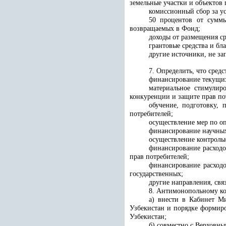
земельные участки и объектов
комиссионный сбор за ус
50 процентов от суммы
возвращаемых в Фонд;
доходы от размещения с
грантовые средства и б
другие источники, не за
7.
Определить, что сред
финансирование текущи
материальное стимулир
конкуренции и защите прав по
обучение, подготовку,
потребителей
;
осуществление мер по о
финансирование научных
осуществление контроль
финансирование расходо
прав потребителей;
финансирование расходо
государственных;
другие направления, св
8. Антимонопольному ко
а) внести в Кабинет М
Узбекистан и порядке формир
Узбекистан;
б) совместно с Верховн