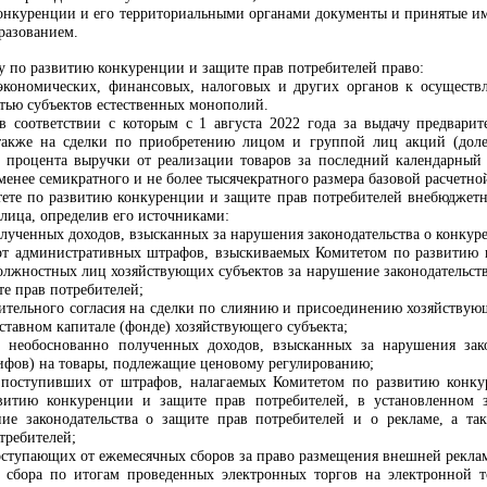
онкуренции и его территориальными органами документы и принятые им
разованием.
у по развитию конкуренции и защите прав потребителей
право:
 экономических, финансовых, налоговых и других органов к осущест
стью субъектов естественных монополий
.
 в соответствии с которым с 1 августа 2022 года за выдачу предвар
также на сделки по приобретению лицом и группой лиц акций (долей
5 процента выручки от реализации товаров за последний календарный 
 менее семикратного и не более тысячекратного размера базовой расчетн
ете по развитию конкуренции и защите прав потребителей
внебюджетны
 лица, определив его источниками:
лученных доходов, взысканных за нарушения законодательства о конкур
 от административных штрафов, взыскиваемых
Комитетом по развитию 
должностных лиц хозяйствующих субъектов за нарушение законодательс
е прав потребителей
;
рительного согласия на сделки по слиянию и присоединению хозяйствую
ставном капитале (фонде) хозяйствующего субъекта;
 необоснованно полученных доходов, взысканных за нарушения зако
ифов) на товары, подлежащие ценовому регулированию;
, поступивших от штрафов, налагаемых
Комитетом по развитию конку
витию конкуренции и защите прав потребителей
, в установленном 
ие законодательства о защите прав потребителей и о рекламе, а т
требителей
;
поступающих от ежемесячных сборов за право размещения внешней рекла
 сбора по итогам проведенных электронных торгов
на электронной 