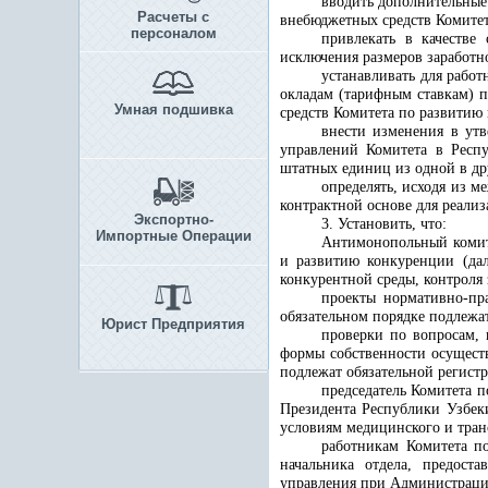
вводить дополнительные
Расчеты с
внебюджетных средств
Комитет
персоналом
привлекать в качестве
исключения размеров заработн
устанавливать для рабо
окладам (тарифным ставкам) п
Умная подшивка
средств Комитет
а
по развитию 
внести изменения в ут
управлений Комитета в Респу
штатных единиц из одной в др
определять, исходя из 
контрактной основе для реали
Экспортно-
3. Установить, что:
Импортные Операции
Антимонопольный комите
и развитию конкуренции (дал
конкурентной среды, контроля
проекты нормативно-пр
обязательном порядке подлежа
Юрист Предприятия
проверки по вопросам,
формы собственности осущест
подлежат обязательной регист
председатель Комитета 
Президента Республики Узбеки
условиям медицинского и тран
работникам Комитета п
начальника отдела, предост
управления при Администраци