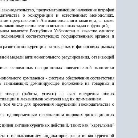
в законодательство, предусматривающие наложение штрафов
дательства о конкуренции и естественных монополиях,
ение представлений Антимонопольного комитета, а также
вать законному исполнению возложенных задач и функций;
ном комитете Республики Узбекистан в качестве единого
 полномочий соответствующих государственных органов и
ию развития конкуренции на товарных и финансовых рынках
ивной модели антимонопольного регулирования, отвечающей
числе основанных на принципах поведенческой экономики
опольного комплаенса - системы обеспечения соответствия
редь занимающих доминирующее положение на товарных и
на товары (работы, услуги) за счет внедрения новых
тивации и механизмов контроля над их применением;
 том числе для пресечения нарушений законодательства о
нции с одновременным исключением широких дискреционных
 видов антиконкурентных действий, таких как "картельные"
ета с использованием индикаторов развития конкурентной