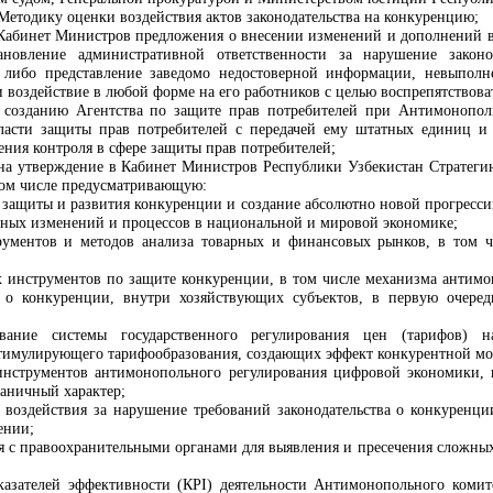
 Методику оценки воздействия актов законодательства на конкуренцию;
 Кабинет Министров предложения о внесении изменений и дополнений 
новление административной ответственности за нарушение законо
 либо представление заведомо недостоверной информации, невыполн
 и воздействие в любой форме на его работников с целью воспрепятство
 созданию Агентства по защите прав потребителей при Антимонополь
бласти защиты прав потребителей с передачей ему штатных единиц и
ения контроля в сфере защиты прав потребителей;
и на утверждение в Кабинет Министров Республики Узбекистан Стратег
 том числе предусматривающую:
защиты и развития конкуренции и создание абсолютно новой прогресс
ных изменений и процессов в национальной и мировой экономике;
рументов и методов анализа товарных и финансовых рынков, в том 
инструментов по защите конкуренции, в том числе механизма антимон
ва о конкуренции, внутри хозяйствующих субъектов, в первую оче
ование системы государственного регулирования цен (тарифов) 
тимулирующего тарифообразования, создающих эффект конкурентной мо
нструментов антимонопольного регулирования цифровой экономики, в
аничный характер;
о воздействия за нарушение требований законодательства о конкуре
ении;
я с правоохранительными органами для выявления и пресечения сложных
азателей эффективности (КРI) деятельности Антимонопольного комит