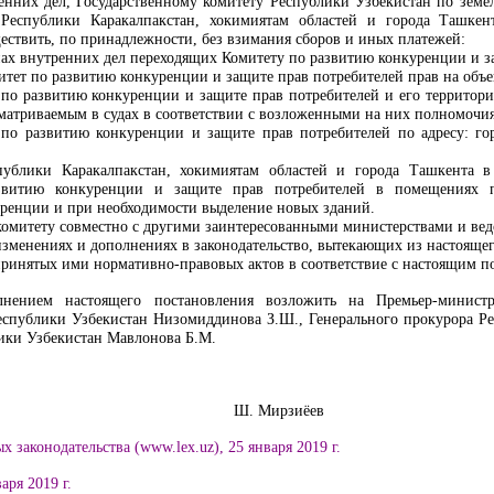
енних дел, Государственному комитету Республики Узбекистан по земел
 Республики Каракалпакстан, хокимиятам областей и города Ташкен
ествить, по принадлежности, без взимания сборов и иных платежей:
нах внутренних дел переходящих
Комитету по развитию конкуренции и з
итет по развитию конкуренции и защите прав потребителей
прав на объе
 по развитию конкуренции и защите прав потребителей
и его территори
сматриваемым в судах
в соответствии с возложенными на них полномочи
 по развитию конкуренции и защите прав потребителей
по адресу: го
ублики Каракалпакстан, хокимиятам областей и города Ташкента в
звитию конкуренции и защите прав потребителей
в помещениях по
ренции и при необходимости выделение новых зданий.
омитету совместно с другими заинтересованными министерствами и вед
изменениях и дополнениях в законодательство, вытекающих из настоящег
принятых ими нормативно-правовых актов в соответствие с настоящим п
лнением настоящего постановления возложить на Премьер-минист
спублики Узбекистан Низомиддинова З.Ш., Генерального прокурора Рес
ики Узбекистан Мавлонова Б.М.
Узбекистан Ш. Мирзиёев
х законодательства (www.lex.uz),
25 января
2019 г.
аря 2019 г.