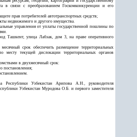
ьным ресурсам, геодезии, картографии и государственному
та в связи с преобразованием Госкомконкуренции и его
ащите прав потребителей
автотранспортных средств;
кты недвижимого и другого имущества.
альные управления от уплаты государственной пошлины по
ями.
род Ташкент, улица Лабзак, дом 3, на праве оперативного
 месячный срок обеспечить размещение территориальных
 месту текущей дислокации территориальных органов
омствами в двухмесячный срок:
о постановления;
остановлением.
ра Республики Узбекистан Арипова А.Н., руководителя
публики Узбекистан Муродова О.Б. и первого заместителя