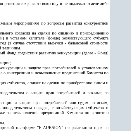
и решения сохраняют свою силу и не подлежат отмене либо
вляемым мероприятиям по вопросам развития конкурентной
ительного согласия на сделки по слиянию и присоединению
) в уставном капитале (фонде) хозяйствующего субъекта
год (в случае отсутствии выручки - балансовой стоимости
ой величины
.
й Фонд содействия развитию конкуренции (далее - Фонд)
енции;
конкуренции и защите прав потребителей
в установленном
тва о конкуренции и невыполнение предписаний
Комитета по
щих субъектов, а также на сделки по приобретению лицом и
нодательства о защите прав потребителей и рекламе, за
ренции и защите прав потребителей
или судом по искам,
законодательством порядке, с хозяйствующих субъектов и
акже за невыполнение предписаний
Комитета по развитию
мы;
торговой платформе "E-AUKSION
" по реализации прав на