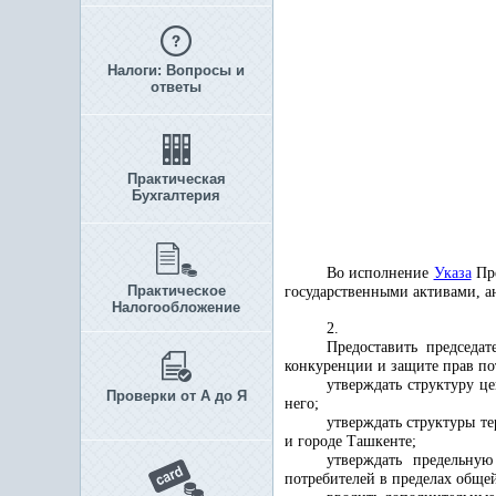
Налоги: Вопросы и
ответы
Практическая
Бухгалтерия
Во исполнение
Указа
Пре
Практическое
государственными активами, а
Налогообложение
2.
Предоставить председа
конкуренции и защите прав по
утверждать структуру ц
Проверки от А до Я
него;
утверждать структуры т
и городе Ташкенте;
утверждать предельную
потребителей
в пределах общей