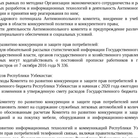
ых рынках по методике Организации экономического сотрудничества и р
х разработок и информационных технологий в деятельность Антимоноп
ции и принятия мер реагирования по ним;
адрового потенциала Антимонопольного комитета, внедрение в уч
дров в области конкурентной политики и конкурентного права;
ти деятельности Антимонопольного комитета и предупреждение разли
материального обеспечения и социальных условий.
развитию конкуренции и защите прав потребителей
:
для обязательной рассылки статистической информации Государственного
дарственной власти, органов государственного и хозяйственного управл
орых могут ходатайствовать о постоянной прописке работников в
стров от 7 октября 2016 года N 336.
сов Республики Узбекистан:
сходы
Комитета по развитию конкуренции и защите прав потребителей
в 
твенного бюджета Республики Узбекистан и начиная с 2020 года ежегодн
 изменения в утвержденную смету расходов Государственного бюджета
Комитету по развитию конкуренции и защите прав потребителей
необ
становить лимит на содержание служебных легковых автомобилей в колич
по обоснованным расчетам
Комитета по развитию конкуренции и защи
даний и на покупку мебели, оборудования и информационно-комму
азвитию информационных технологий и коммуникаций Республики Узб
е прав потребителей
телефонной связью, включая правительственную.