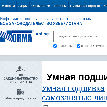
Новости
Акции
О компании
Тарифы
Публичная оферта
К
Информационно-поисковые и экспертные системы
ВСЕ ЗАКОНОДАТЕЛЬСТВО УЗБЕКИСТАНА
в названии
в тексте документ
Умная подш
ВСЕ
ЗАКОНОДАТЕЛЬСТВО
УЗБЕКИСТАНА
Умная подшивка
самозанятые ли
Малое предприятие