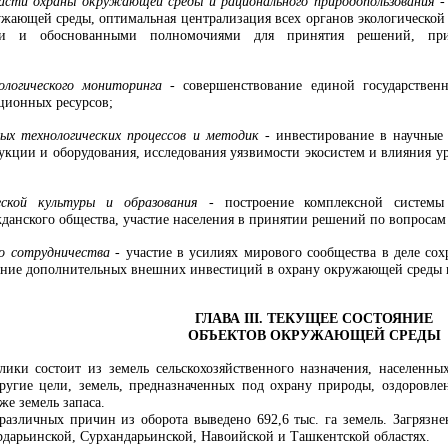
ласти охраны окружающей среды и рационального природопользования 
ужающей среды, оптимальная централизация всех органов экологической 
ми и обоснованными полномочиями для принятия решений, прие
кологического мониторинга -
совершенствование единой государстве
ионных ресурсов;
ых технологических процессов и методик -
инвестирование в научные 
дукции и оборудования, исследования уязвимости экосистем и влияния у
ческой культуры и образования -
построение комплексной системы
данского общества, участие населения в принятии решений по вопроса
го сотрудничества -
участие в усилиях мирового сообщества в деле со
ение дополнительных внешних инвестиций в охрану окружающей среды 
ГЛАВА III. ТЕКУЩЕЕ СОСТОЯНИЕ
ОБЪЕКТОВ ОКРУЖАЮЩЕЙ СРЕДЫ
ики состоит из земель сельскохозяйственного назначения, населенны
другие цели, земель, предназначенных под охрану природы, оздоровле
же земель запаса.
 различных причин из оборота выведено 692,6 тыс. га земель. Загрязн
рдарьинской, Сурхандарьинской, Навоийской и Ташкентской областях.