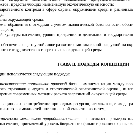
ектов, представляющих наименьшую экологическую опасность;
дарственного контроля в сфере охраны окружающей среды и рациональ
ды;
раны окружающей среды;
емы обращения с отходами с учетом экологической безопасности, обесп
веществ;
й культуры населения, уровня прозрачности деятельности государстве
 обеспечивающего устойчивое развитие с минимальной нагрузкой на о
ого сотрудничества в сфере охраны окружающей среды.
ГЛАВА II. ПОДХОДЫ КОНЦЕПЦИИ
ции используются следующие подходы:
ршенствование нормативно-правовой базы -
имплементация международ
ого страхования, аудита и стратегической экологической оценки, инт
недрение современных методик расчета загрязнений окружающей среды;
-
рациональное потребление природных ресурсов, исключающее их дегра
тельных возможностей потенциальной емкости экосистем;
номических механизмов природопользования -
зависимость размеров п
 населения, приемлемый уровень бюджетного финансирования охраны о