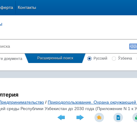
оферта
Контакты
ы
Расширенный поиск
Русский
Ўзбекча
сте документа
алтерия
Предпринимательство
/
Природопользование. Охрана окружающей
 среды Республики Узбекистан до 2030 года (Приложение N 1 к Ука