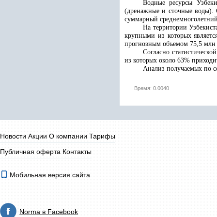
Водные ресурсы Узбеки
(дренажные и сточные воды).
суммарный среднемноголетний 
На территории Узбекиста
крупными из которых являетс
прогнозным объемом 75,5 млн к
Согласно статистическо
из которых около 63% приходи
Анализ получаемых по се
Время: 0.0040
Новости
Акции
О компании
Тарифы
Публичная оферта
Контакты
Мобильная версия сайта
Norma в Facebook