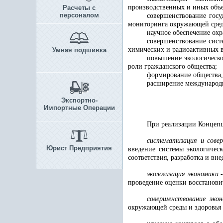
производственных и иных объ
Расчеты с
персоналом
совершенствование госу
мониторинга окружающей сре
научное обеспечение ох
совершенствование сист
химических и радиоактивных 
Умная подшивка
повышение экологическо
роли гражданского общества;
формирование общества,
расширение международн
Экспортно-
Импортные Операции
При реализации Концеп
систематизация и сове
Юрист Предприятия
введение системы экологическ
соответствия, разработка и в
экологизация экономики 
проведение оценки восстанови
совершенствование эко
окружающей среды и здоровья