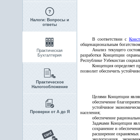
Налоги: Вопросы и
ответы
В соответствии с
Конс
общенациональным богатством,
Анализ текущего состоя
Практическая
Бухгалтерия
разработки Концепции охраны
Республике Узбекистан социал
Концепция определяет п
позволит обеспечить устойчиво
Практическое
Налогообложение
Целями Концепции явля
обеспечение благоприят
устойчивое экономическ
Проверки от А до Я
населения;
обеспечение рациональн
Задачами Концепции явл
сохранение и обеспечени
расширение охраняемых 
экологизация экономи