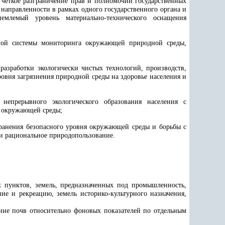
-
четкое разграничение прав и полномочий государственных
направленности в рамках одного государственного органа и
млемый уровень материально-технического оснащения
нной системы мониторинга окружающей природной среды,
разработки экологически чистых технологий, производств,
ровня загрязнения природной среды на здоровье населения и
 непрерывного экологического образования населения с
м окружающей среды;
хранения безопасного уровня окружающей среды и борьбы с
и рациональное природопользование.
х пунктов, земель, предназначенных под промышленность,
ние и рекреацию, земель историко-культурного назначения,
ение почв относительно фоновых показателей по отдельным