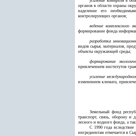
усиление контроля в об
органов в области охраны окр
наделение его необходимы
контролирующих органов;
ведение комплексного э
формирование фонда информац
разработка инновационн
видов сырья, материалов, про
объекты окружающей среды;
формирование экологи
привлечением институтов граж
усиление международно
изменением климата, привлеч
Земельный фонд республ
транспорт, связь, оборону и 
лесного и водного фонда, а так
С 1990 года вследствие
ингредиентам отмечается в Сы