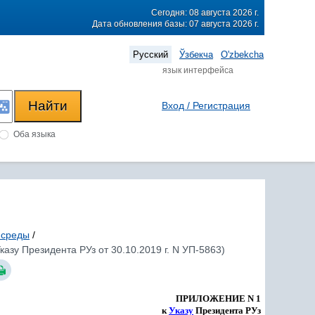
Сегодня: 08 августа 2026 г.
Дата обновления базы: 07 августа 2026 г.
Русский
Ўзбекча
O'zbekcha
язык интерфейса
Вход / Регистрация
Оба языка
 среды
/
зу Президента РУз от 30.10.2019 г. N УП-5863)
ПРИЛОЖЕНИЕ N 1
к
Указу
Президента РУз