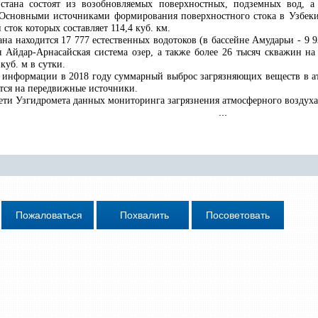
стана состоят из возобновляемых поверхностных, подземных вод, а
 Основными источниками формирования поверхностного стока в Узбекис
сток которых составляет 114,4
куб. км.
на находится 17 777 естественных водотоков (в бассейне Амударьи - 9 93
я Айдар-Арнасайская система озер, а также более 26 тысяч скважин н
уб. м в сутки.
й информации в 2018 году суммарный выброс загрязняющих веществ в ат
тся на передвижные источники.
ти Узгидромета данных мониторинга загрязнения атмосферного воздуха 
...