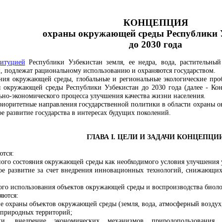
КОНЦЕПЦИЯ
охраны окружающей среды
Республики
до 2030 года
титуцией
Республики Узбекистан земля, ее недра, вода, растительн
 подлежат рациональному использованию и охраняются государством.
ния окружающей среды, глобальные и региональные экологические про
 окружающей среды Республики Узбекистан до 2030 года (далее - Ко
ьно-экономического процесса улучшения качества жизни населения.
риоритетные направления государственной политики в области охраны о
е развитие государства в интересах будущих поколений.
ГЛАВА I. ЦЕЛИ И ЗАДАЧИ КОНЦЕПЦИ
ются:
ного состояния окружающей среды как необходимого условия улучшения 
ое развитие за счет внедрения инновационных технологий, снижающих
ого использования объектов окружающей среды и воспроизводства биоло
яются:
е охраны объектов окружающей среды (земля, вода, атмосферный воздух
природных территорий;
ки, внедрение экономических механизмов природопользования, 