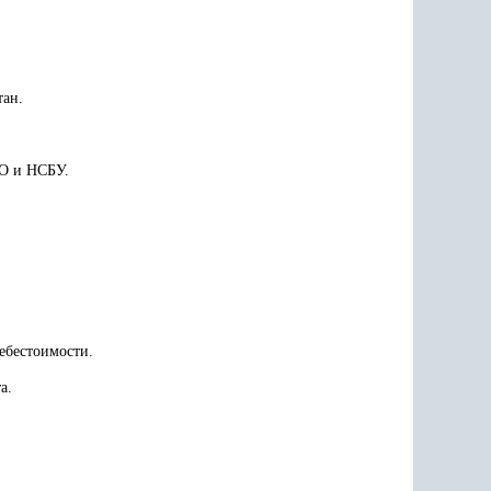
тан.
О и НСБУ.
ебестоимости.
а.