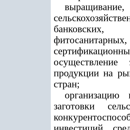
выращивани
сельскохозяйств
банковских, 
фитосанитарных,
сертификационн
осуществление 
продукции на ры
стран;
организацию 
заготовки сель
конкурентоспосо
инвестиций, ср