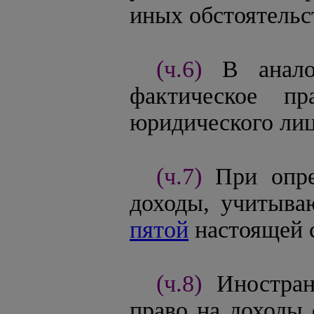
иных обстоятельс
(ч.6)
В анало
фактическое п
юридического лиц
(ч.7)
При опре
доходы, учитыв
пятой
настоящей с
(ч.8)
Иностра
право на доходы 