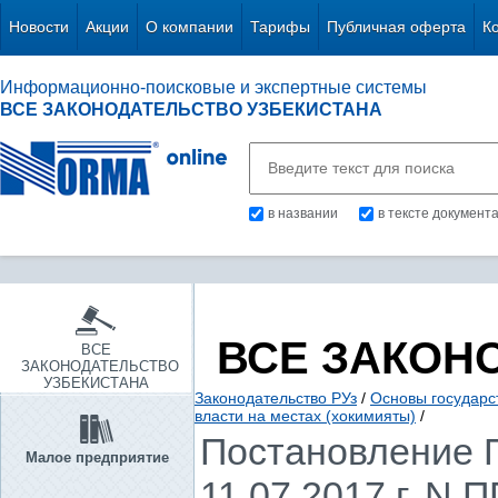
Новости
Акции
О компании
Тарифы
Публичная оферта
К
Информационно-поисковые и экспертные системы
ВСЕ ЗАКОНОДАТЕЛЬСТВО УЗБЕКИСТАНА
в названии
в тексте документ
ВСЕ ЗАКОН
ВСЕ
ЗАКОНОДАТЕЛЬСТВО
УЗБЕКИСТАНА
Законодательство РУз
/
Основы государс
власти на местах (хокимияты)
/
Постановление П
Малое предприятие
11.07.2017 г. N