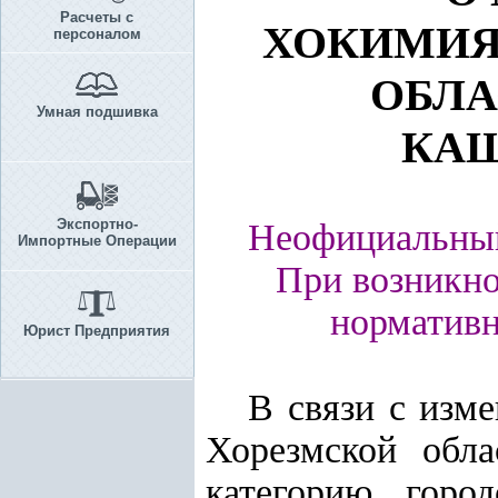
Расчеты с
ХОКИМИЯ
персоналом
ОБЛА
Умная подшивка
КАШ
Экспортно-
Неофициальный
Импортные Операции
При возникно
нормативн
Юрист Предприятия
В связи с изм
Хорезмской обл
категорию горо