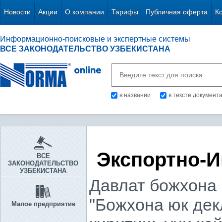
Новости
Акции
О компании
Тарифы
Публичная оферта
К
Информационно-поисковые и экспертные системы
ВСЕ ЗАКОНОДАТЕЛЬСТВО УЗБЕКИСТАНА
в названии
в тексте документ
Экспортно-
ВСЕ
ЗАКОНОДАТЕЛЬСТВО
УЗБЕКИСТАНА
Давлат божхона қ
"Божхона юк дек
Малое предприятие