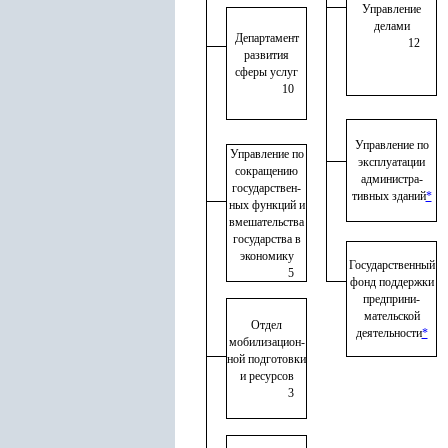
Управление
делами
Департамент
12
развития
сферы услуг
10
Управление по
Управление по
эксплуатации
сокращению
администра
-
государствен
-
тивных зданий
*
ных функций и
вмешательства
государства в
экономику
Государственный
5
фонд поддержки
предприни
-
мательской
Отдел
деятельности
*
мобилизацион
-
ной подготовки
и ресурсов
3