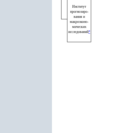
Институт
прогнозиро
-
вания и
макроэконо
-
мических
исследований
*