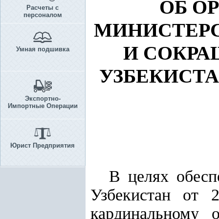
ОБ О
Расчеты с
персоналом
МИНИСТЕРС
И СОКРА
Умная подшивка
УЗБЕКИСТА
Экспортно-
Импортные Операции
Юрист Предприятия
В целях обес
Узбекистан от 
кардинальному о