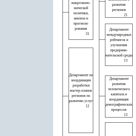
макроэконо-
развития
мической
регионов
политики,
21
анализа и
прогнози-
рования
Департамент
31
международных
рейтингов и
улучшения
предприни
-
мательской среды
13
Департамент по
Департамент
координации
развития
разработки
человеческого
мастер-планов
капитала и
регионов по
координация
развитию услуг
демографических
12
процессов
13