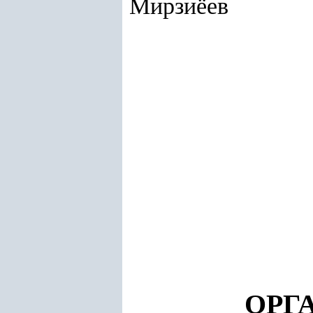
Мирзиёев
ОРГ