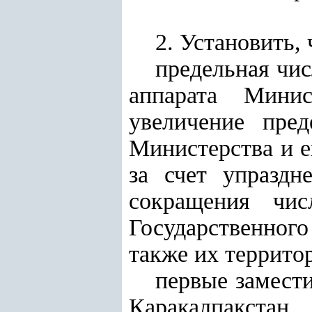
2. Установить, 
предельная чис
аппарата Мини
увеличение пред
Министерства и е
за счет у
праздн
сокращения чис
Государственног
также их террито
первые замест
Каракалпакстан,