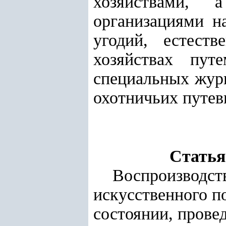
хозяйствами, 
организациями н
угодий, естест
хозяйствах пу
специальных журн
охотничьих путев
Статья
Воспроизвод
искусственного п
состоянии, прове