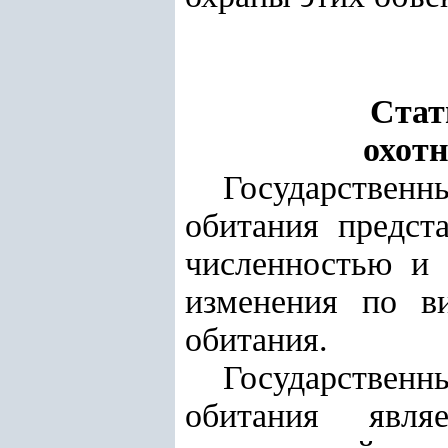
Стат
охот
Государственн
обитания предст
численностью и 
изменения по в
обитания.
Государственн
обитания явля