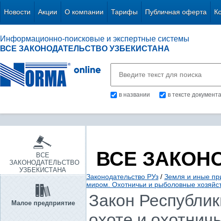
Новости
Акции
О компании
Тарифы
Публичная оферта
К
Информационно-поисковые и экспертные системы
ВСЕ ЗАКОНОДАТЕЛЬСТВО УЗБЕКИСТАНА
в названии
в тексте документ
ВСЕ ЗАКОН
ВСЕ
ЗАКОНОДАТЕЛЬСТВО
УЗБЕКИСТАНА
Законодательство РУз
/
Земля и иные пр
миром. Охотничьи и рыболовные хозяйс
Закон Республики
Малое предприятие
охоте и охотнич