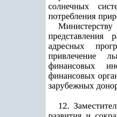
солнечных сис
потребления прир
Министерств
представления 
адресных прог
привлечение л
финансовых ин
финансовых орган
зарубежных донор
12. Заместите
развития и сокр