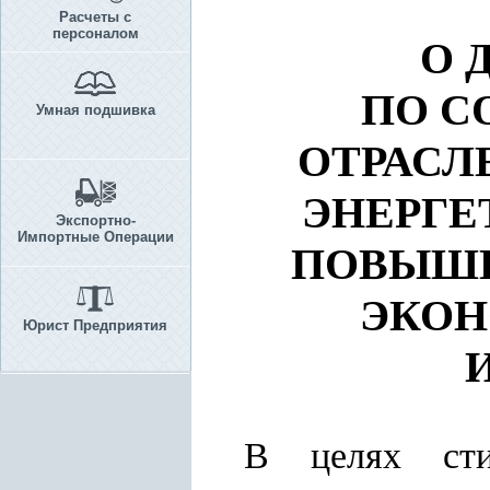
Расчеты с
персоналом
О 
ПО С
Умная подшивка
ОТРАСЛ
ЭНЕРГЕ
Экспортно-
Импортные Операции
ПОВЫШЕ
ЭКОН
Юрист Предприятия
В целях сти