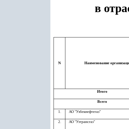
в отра
N
Наименование организац
Итого
Всего
1.
АО "Узбекнефтегаз"
2.
АО "Узтрансгаз"