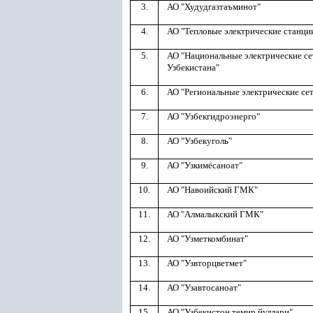
3.
АО "Худудгазтаъминот"
4.
АО "Тепловые электрические станци
5.
АО "Национальные электрические се
Узбекистана"
6.
АО "Региональные электрические се
7.
АО "Узбекгидроэнерго"
8.
АО "Узбекуголь"
9.
АО "Узкимёсаноат"
10.
АО "Навоийский ГМК"
11.
АО "Алмалыкский ГМК"
12.
АО "Узметкомбинат"
13.
АО "Узвторцветмет"
14.
АО "Узавтосаноат"
15.
АО "Узбекистон темир йуллари"