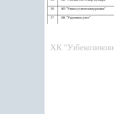
16.
АО "Узмахсусмонтажкурилиш"
17.
АК "Уздонмахсулот"
ХК "Узбекозиков