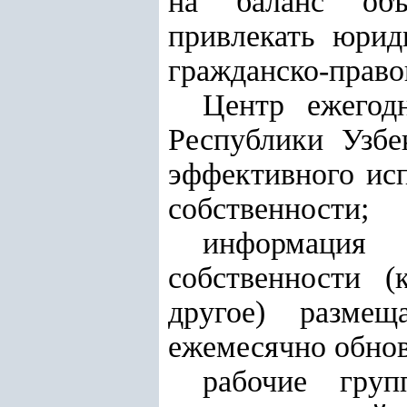
на баланс объе
привлекать юрид
гражданско-право
Центр ежегод
Республики Узб
эффективного ис
собственности
;
информаци
собственности
(к
другое) разме
ежемесячно обнов
рабочие гр