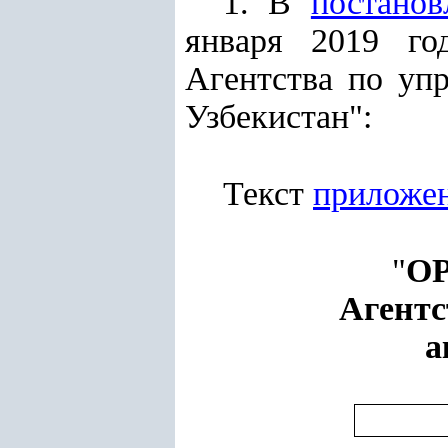
1. В
постанов
января 2019 го
Агентства по уп
Узбекистан":
Текст
приложен
"
О
Агентс
а