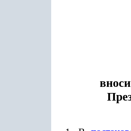
вноси
През