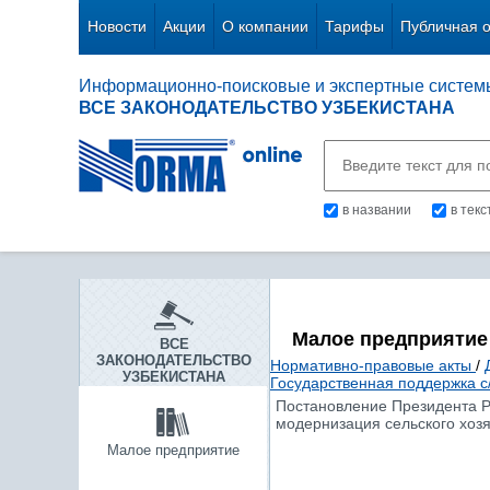
Новости
Акции
О компании
Тарифы
Публичная 
Информационно-поисковые и экспертные систем
ВСЕ ЗАКОНОДАТЕЛЬСТВО УЗБЕКИСТАНА
в названии
в тек
Малое предприятие
ВСЕ
ЗАКОНОДАТЕЛЬСТВО
Нормативно-правовые акты
/
УЗБЕКИСТАНА
Государственная поддержка с
Постановление Президента Ре
модернизация сельского хозя
Малое предприятие