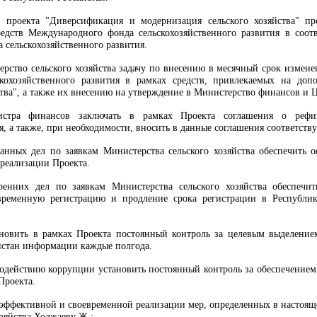
х проекта "Диверсификация и модернизация сельского хозяйства" п
едств Международного фонда сельскохозяйственного развития в соот
 сельскохозяйственного развития.
ерство сельского хозяйства задачу по внесению в месячный срок измен
кохозяйственного развития в рамках средств, привлекаемых на доп
ства", а также их внесению на утверждение в Министерство финансов и 
истра финансов заключать в рамках Проекта соглашения о рефи
я, а также, при необходимости, вносить в данные соглашения соответст
анных дел по заявкам Министерства сельского хозяйства обеспечить
реализации Проекта.
ренних дел по заявкам Министерства сельского хозяйства обеспечи
временную регистрацию и продление срока регистрации в Республи
ановить в рамках Проекта постоянный контроль за целевым выделени
истан информации каждые полгода.
водействию коррупции установить постоянный контроль за обеспечением 
Проекта.
я эффективной и своевременной реализации мер, определенных в настоя
озяйства Ходжаеву Ж.: