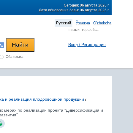
Сегодня: 06 августа 2026 г.
Дата обновления базы: 06 августа 2026 г.
Русский
Ўзбекча
O'zbekcha
язык интерфейса
Вход / Регистрация
Оба языка
тка и реализация плодоовощной продукции
/
ых мерах по реализации проекта "Диверсификация и
развития"