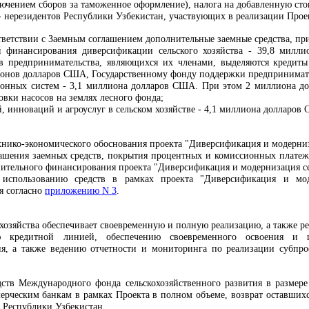
ючением сборов за таможенное оформление), налога на добавленную сто
 нерезидентов Республики Узбекистан, участвующих в реализации Проек
ответствии с Заемным соглашением дополнительные заемные средства, пр
я финансирования диверсификации сельского хозяйства - 39,8 милл
ов предпринимательства, являющихся их членами, выделяются кредит
онов долларов США, Государственному фонду поддержки предпринимате
онных систем - 3,1 миллиона долларов США. При этом 2 миллиона до
вки насосов на землях лесного фонда;
, инноваций и агроуслуг в сельском хозяйстве - 4,1 миллиона долларов
хнико-экономического обоснования проекта "Диверсификация и модерниз
шения заемных средств, покрытия процентных и комиссионных платеже
ительного финансирования проекта "Диверсификация и модернизация сел
использованию средств в рамках проекта "Диверсификация и мод
я согласно
приложению N 3
.
хозяйства обеспечивает своевременную и полную реализацию, а также ре
ю кредитной линией, обеспечению своевременного освоения и 
тия, а также ведению отчетности и мониторинга по реализации субпро
дств Международного фонда сельскохозяйственного развития в размер
ерческим банкам в рамках Проекта в полном объеме, возврат оставшихс
а Республики Узбекистан.