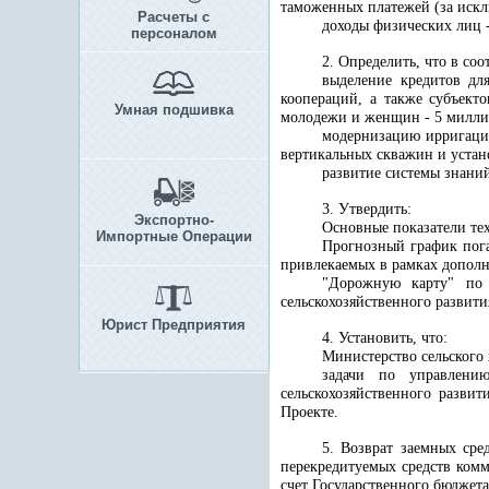
таможенных платежей (за искл
Расчеты с
доходы физических лиц -
персоналом
2. Определить, что в со
выделение кредитов дл
коопераций, а также субъект
Умная подшивка
молодежи и женщин - 5 милли
модернизацию ирригаци
вертикальных скважин и устано
развитие системы знаний
3. Утвердить:
Экспортно-
Основные показатели те
Импортные Операции
Прогнозный график пога
привлекаемых в рамках дополн
"Дорожную карту" по 
сельскохозяйственного развити
Юрист Предприятия
4. Установить, что:
Министерство сельского 
задачи по управлени
сельскохозяйственного разви
Проекте.
5. Возврат заемных сре
перекредитуемых средств комм
счет Государственного бюджет