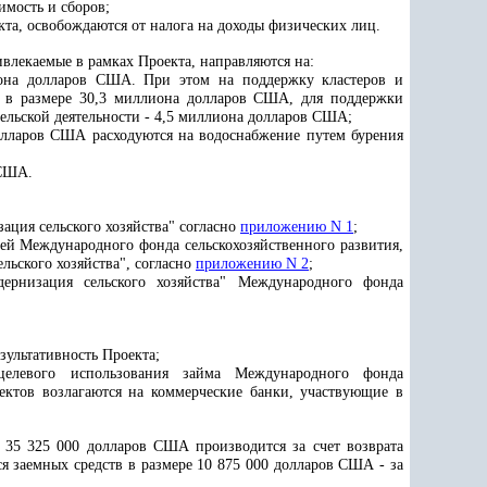
имость и сборов;
та, освобождаются от налога на доходы физических лиц.
ивлекаемые в рамках Проекта, направляются на:
иона долларов США. При этом на поддержку кластеров и
ы в размере 30,3 миллиона долларов США, для поддержки
льской деятельности - 4,5 миллиона долларов США;
лларов США расходуются на водоснабжение путем бурения
 США.
ация сельского хозяйства" согласно
приложению N 1
;
й Международного фонда сельскохозяйственного развития,
ьского хозяйства", согласно
приложению N 2
;
ернизация сельского хозяйства" Международного фонда
зультативность Проекта;
целевого использования займа Международного фонда
ектов возлагаются на коммерческие банки, участвующие в
е 35 325 000 долларов США производится за счет возврата
я заемных средств в размере 10 875 000 долларов США - за