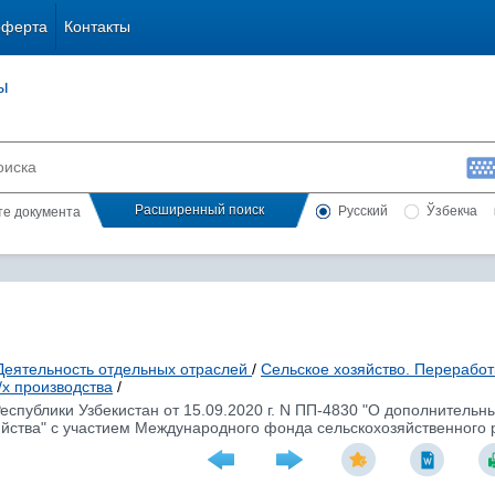
оферта
Контакты
ы
Расширенный поиск
Русский
Ўзбекча
сте документа
Деятельность отдельных отраслей
/
Сельское хозяйство. Перерабо
/х производства
/
спублики Узбекистан от 15.09.2020 г. N ПП-4830 "О дополнительн
йства" с участием Международного фонда сельскохозяйственного 