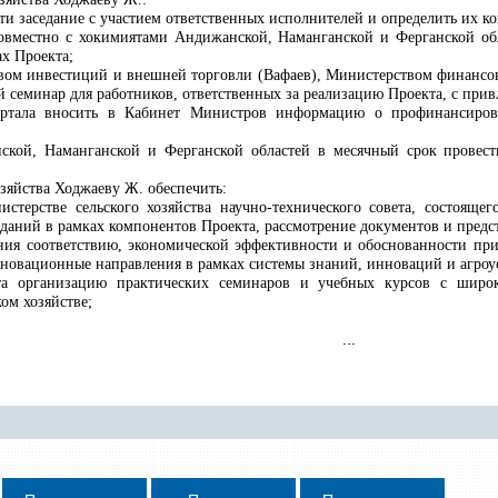
ти заседание с участием ответственных исполнителей и определить их ко
овместно с хокимиятами Андижанской, Наманганской и Ферганской обл
ах Проекта;
вом инвестиций и внешней торговли (Вафаев), Министерством финансо
й семинар для работников, ответственных за реализацию Проекта, с при
ртала вносить в Кабинет Министров информацию о профинансирова
ской, Наманганской и Ферганской областей в месячный срок провест
озяйства Ходжаеву Ж. обеспечить:
терстве сельского хозяйства научно-технического совета, состояще
даний в рамках компонентов Проекта, рассмотрение документов и предс
ния соответствию, экономической эффективности и обоснованности при
нновационные направления в рамках системы знаний, инноваций и агроусл
та организацию практических семинаров и учебных курсов с широ
ом хозяйстве;
...