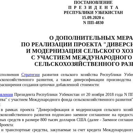
ПОСТАНОВЛЕНИЕ
П Р Е З И Д Е Н Т А
РЕСПУБЛИКИ УЗБЕКИСТАН
15.09.2020 г.
N ПП-4830
О ДОПОЛНИТЕЛЬНЫХ МЕР
ПО РЕАЛИЗАЦИИ ПРОЕКТА "ДИВЕР
И МОДЕРНИЗАЦИЯ СЕЛЬСКОГО ХО
С УЧАСТИЕМ МЕЖДУНАРОДНОГО
СЕЛЬСКОХОЗЯЙСТВЕННОГО РАЗ
исполнения
Стратегии
развития сельского хозяйства Республики Узбе
кохозяйственного развития, а также диверсификации производства
е расширения создания цепочки добавленной стоимости:
овления
Президента Республики Узбекистан от 20 ноября 2018 года N П
тва" с участием Международного фонда сельскохозяйственного развития"
:
а в рамках проекта "Диверсификация и модернизация сельского хозя
охозяйственного развития подписано заемное соглашение на предоста
ых средств в размере 800 тысяч долларов США (далее - Заемное соглаше
Проекта:
) и транспортные средства, закупаемые за счет кредита Международног