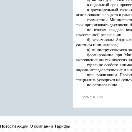
в недельный срок провес
в двухнедельный срок с
использованию средств в рамк
совместно с Министерст
срок организовать двухдневны
по итогам каждого ква
качественной реализации;
б) хокимиятам Андижан
участием инициаторов;
в) министру сельского х
формирование при Минис
выполнение им технических за
уделение особого внима
научно-исследовательские и и
при реализации Проек
специализирующихся на сельск
по согласованию
Время: 0.0232
Новости
Акции
О компании
Тарифы