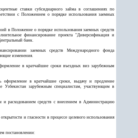
роцентные ставки субсидиарного займа в соглашениях по
ветствии с Положением о порядке использования заемных
ений в Положение о порядке использования заемных средств
олнительное финансирование проекта "Диверсификация и
Центральный банк.
нансировании заемных средств Международного фонда
вующие изменения.
 оформление в кратчайшие сроки въездных виз зарубежным
ть оформление в кратчайшие сроки, выдачу и продление
ке Узбекистан зарубежным специалистам, участвующим в
ем и расходованием средств с внесением в Администрацию
открытости и гласности в процессе целевого использования
щем постановлении: