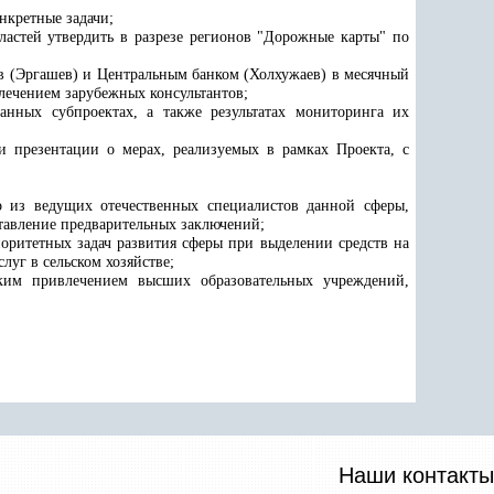
нкретные задачи;
астей утвердить в разрезе регионов "Дорожные карты" по
в (Эргашев) и Центральным банком (Холхужаев) в месячный
влечением зарубежных консультантов;
нных субпроектах, а также результатах мониторинга их
и презентации о мерах, реализуемых в рамках Проекта, с
го из ведущих отечественных специалистов данной сферы,
тавление предварительных заключений;
оритетных задач развития сферы при выделении средств на
уг в сельском хозяйстве;
ким привлечением высших образовательных учреждений,
Наши контакты