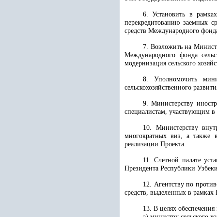
6. Установить в рамка
перекредитованию заемных ср
средств Международного фонда
7. Возложить на Минист
Международного фонда сельс
модернизация сельского хозяй
8. Уполномочить мин
сельскохозяйственного развити
9. Министерству иностр
специалистам, участвующим в 
10. Министерству внут
многократных виз, а также 
реализации Проекта.
11. Счетной палате уст
Президента Республики Узбек
12. Агентству по проти
средств, выделенных в рамках 
13. В целях обеспечени
а) министру сельского х