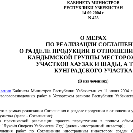
КАБИНЕТА МИНИСТРОВ
РЕСПУБЛИКИ УЗБЕКИСТАН
14.09.2004 г.
N 428
О МЕРАХ
ПО РЕАЛИЗАЦИИ СОГЛАШЕН
О РАЗДЕЛЕ ПРОДУКЦИИ В ОТНОШЕН
КАНДЫМСКОЙ ГРУППЫ
МЕСТОРО
УЧАСТКОВ ХАУЗАК
И ШАДЫ, А 
КУНГРАДСКОГО
УЧАСТКА
(В извлечениях)
вления
Кабинета Министров Республики Узбекистан от 11 июня 2004 г
еологоразведочных работ в Устюртском регионе Республики Узбекист
 что в рамках реализации Соглашения о разделе продукции в отношении 
участка (далее - Соглашение):
 практической реализации проекта переуступило в полном объе
"Лукойл Оверсиз Узбекистан Лтд" (далее - иностранный инвестор);
олнения работ по Соглашению иностранным инвестором создан О