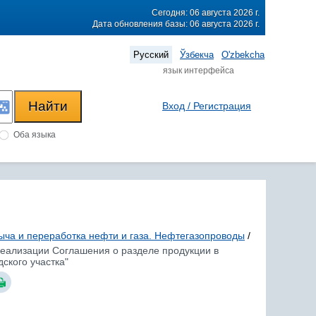
Сегодня: 06 августа 2026 г.
Дата обновления базы: 06 августа 2026 г.
Русский
Ўзбекча
O'zbekcha
язык интерфейса
Вход / Регистрация
Оба языка
ыча и переработка нефти и газа. Нефтегазопроводы
/
 реализации Соглашения о разделе продукции в
ского участка"