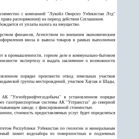
 совместно с компанией "Лукойл Оверсиз Узбекистан Лтд"
 права распоряжения) на период действия Соглашения.
бождается от уплаты налога на имущество.
ерством финансов, Агентством по внешним экономическим
 оформления ввоза и вывоза товаров в рамках выполнения
бот в промышленности, горном деле и коммунально-бытовом
роизвести экспертизу и выдать заключение о возможности
овленном порядке произвести отвод земельных участков
андымской группы месторождений, участков Хаузак и Шады,
 АК "Узгеобурнефтегаздобыча" в установленном порядке
рез газотранспортные системы АК "Узтрансгаз" до северной
батывающем заводе, с фиксированной стоимостью.
ении, стоимость предоставляемых услуг будет определяться
митетом Республики Узбекистан по геологии и минеральным
димый лимит водозабора из поверхностных и подземных