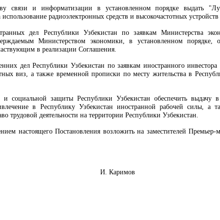
ству связи и информатизации в установленном порядке выдать "Л
 использование радиоэлектронных средств и высокочастотных устройств
странных дел Республики Узбекистан по заявкам Министерства эко
ерждаемым Министерством экономики, в установленном порядке, о
частвующим в реализации Соглашения.
енних дел Республики Узбекистан по заявкам иностранного инвестора
тных виз, а также временной прописки по месту жительства в Республ
а и социальной защиты Республики Узбекистан обеспечить выдачу в
влечение в Республику Узбекистан иностранной рабочей силы, а та
во трудовой деятельности на территории Республики Узбекистан.
ением настоящего Постановления возложить на заместителей Премьер-
инистров И. Каримов