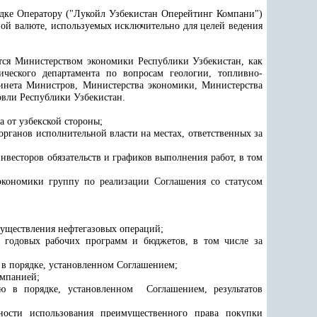
ядке Оператору ("Лукойл Узбекистан Оперейтинг Компани")
ной валюте, используемых исключительно для целей ведения
ется Министерством экономики Республики Узбекистан, как
ческого департамента по вопросам геологии, топливно-
бинета Министров, Министерства экономики, Министерства
овли Республики Узбекистан.
 от узбекской стороны;
органов исполнительной власти на местах, ответственных за
весторов обязательств и графиков выполнения работ, в том
кономики группу по реализации Соглашения со статусом
существления нефтегазовых операций;
, годовых рабочих программ и бюджетов, в том числе за
в порядке, установленном Соглашением;
омпанией;
ю в порядке, установленном Соглашением, результатов
ности использования преимущественного права покупки