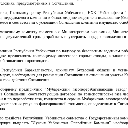
условиях, предусмотренных в Соглашении.
мики, Госкомимуществу Республики Узбекистан, НХК "Узбекнефтегаз"
, передаваемого компании в безвозмездное владение и пользование (без
аемое в соответствии с условиями Соглашения компании имущество осво
таможенному комитету совместно с Министерством экономики, Минист
н в двухмесячный срок разработать и утвердить порядок таможенного
спекции Республики Узбекистан по надзору за безопасным ведением ра
ядке предоставить консорциуму инвесторов горные отводы, а также п
и безопасности производства.
Республики Каракалпакстан, хокимияту Бухарской области в устан
мерах, необходимых для реализации Соглашения в отношении участка К
на срок действия Соглашения.
дочернему предприятию "Мубарекский газоперерабатывающий завод"
 в Соглашении, соответствующие договоры по транспортировке газа че
н и по переработке газа, конденсата и серы на Мубарекском газоперера
едоставления услуг по фиксированной стоимости, определенных в Соглаш
ров.
го хозяйства Республики Узбекистан совместно с Государственным ко
орядке выделять "Лукойл Узбекистан Оперейтинг Компани" необхо