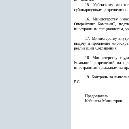
15. Узбекскому агент
субподрядчикам разрешения на
16. Министерству ино
Оперейтинг Компани", подтв
иностранным специалистам, у
17. Министерству внутр
выдачу и продление многокра
реализации Соглашения.
18. Министерству труд
Компани" разрешений на при
иностранным гражданам на пра
19. Контроль за выполн
Р.С.
Председатель
Кабинета М