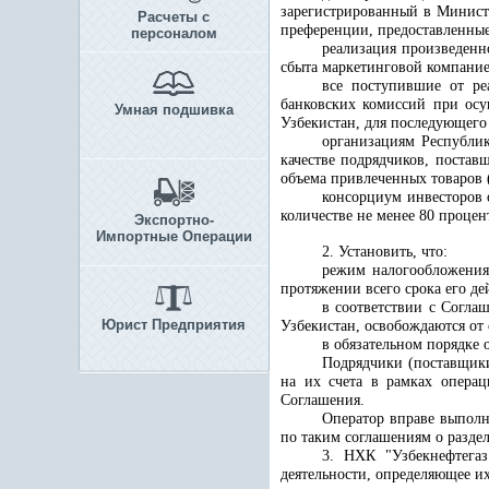
зарегистрированный в Министе
Расчеты с
преференции, предоставленные
персоналом
реализация произведенн
сбыта маркетинговой компание
все поступившие от ре
банковских комиссий при осу
Умная подшивка
Узбекистан, для последующего
организациям Республик
качестве подрядчиков, постав
объема привлеченных товаров (
консорциум инвесторов 
количестве не менее 80 процен
Экспортно-
Импортные Операции
2. Установить, что:
режим налогообложения,
протяжении всего срока его де
в соответствии с Согла
Юрист Предприятия
Узбекистан, освобождаются от
в обязательном порядке
Подрядчики (поставщики
на их счета в рамках операц
Соглашения.
Оператор вправе выполн
по таким соглашениям о раздел
3. НХК "Узбекнефтегаз
деятельности, определяющее и