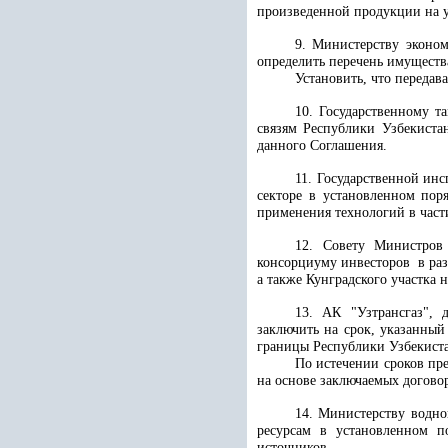
произведенной продукции на 
9. Министерству эконо
определить перечень имущества
Установить, что передав
10. Государственному 
связям Республики Узбекиста
данного Соглашения.
11. Государственной ин
секторе в установленном пор
применения технологий в част
12. Совету Министров 
консорциуму инвесторов в раз
а также Кунградского участка 
13. АК "Узтрансгаз", 
заключить на срок, указанный
границы Республики Узбекиста
По истечении сроков пр
на основе заключаемых догово
14. Министерству водно
ресурсам в установленном п
источников.