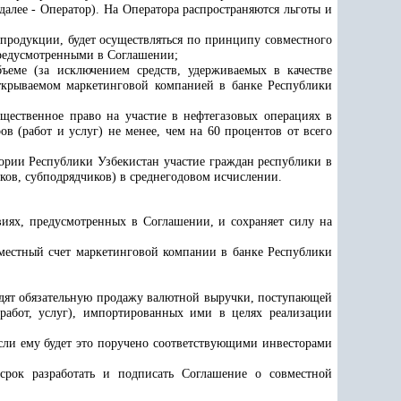
алее - Оператор). На Оператора распространяются льготы и
продукции, будет осуществляться по принципу совместного
предусмотренными в Соглашении;
еме (за исключением средств, удерживаемых в качестве
открываемом маркетинговой компанией в банке Республики
щественное право на участие в нефтегазовых операциях в
ров (работ и услуг) не менее, чем на 60 процентов от всего
ории Республики Узбекистан участие граждан республики в
ков, субподрядчиков) в среднегодовом исчислении.
виях, предусмотренных в Соглашении, и сохраняет силу на
овместный счет маркетинговой компании в банке Республики
одят обязательную продажу валютной выручки, поступающей
работ, услуг), импортированных ими в целях реализации
сли ему будет это поручено соответствующими инвесторами
срок разработать и подписать Соглашение о совместной