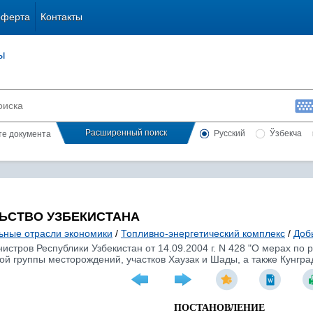
оферта
Контакты
ы
Расширенный поиск
Русский
Ўзбекча
сте документа
ЬСТВО УЗБЕКИСТАНА
ьные отрасли экономики
/
Топливно-энергетический комплекс
/
Доб
стров Республики Узбекистан от 14.09.2004 г. N 428 "О мерах по
й группы месторождений, участков Хаузак и Шады, а также Кунград
ПОСТАНОВЛЕНИЕ