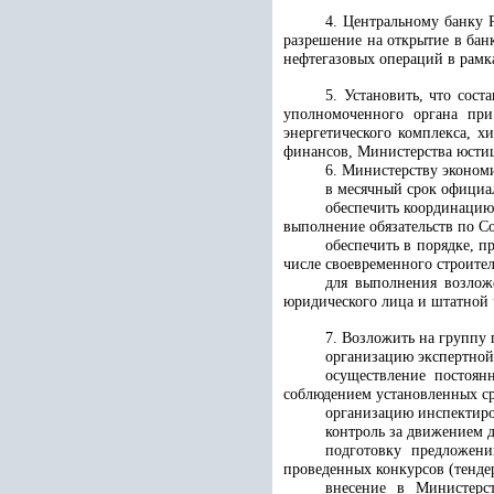
4. Центральному банку 
разрешение на открытие в бан
нефтегазовых операций в рамк
5. Установить, что сос
уполномоченного органа при
энергетического комплекса, 
финансов, Министерства юстиц
6. Министерству эконом
в месячный срок официа
обеспечить координацию 
выполнение обязательств по С
обеспечить в порядке, 
числе своевременного строител
для выполнения возлож
юридического лица и штатной 
7. Возложить на группу
организацию экспертной
осуществление постоян
соблюдением установленных ср
организацию инспектиро
контроль за движением 
подготовку предложен
проведенных конкурсов (тенде
внесение в Министерс