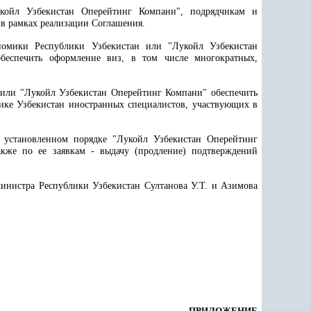
укойл Узбекистан Оперейтинг Компани", подрядчикам и
 в рамках реализации Соглашения.
номики Республики Узбекистан или "Лукойл Узбекистан
беспечить оформление виз, в том числе многократных,
 или "Лукойл Узбекистан Оперейтинг Компани" обеспечить
ике Узбекистан иностранных специалистов, участвующих в
 установленном порядке "Лукойл Узбекистан Оперейтинг
кже по ее заявкам - выдачу (продление) подтверждений
министра Республики Узбекистан Султанова У.Т. и Азимова
ПРИЛОЖЕНИЕ