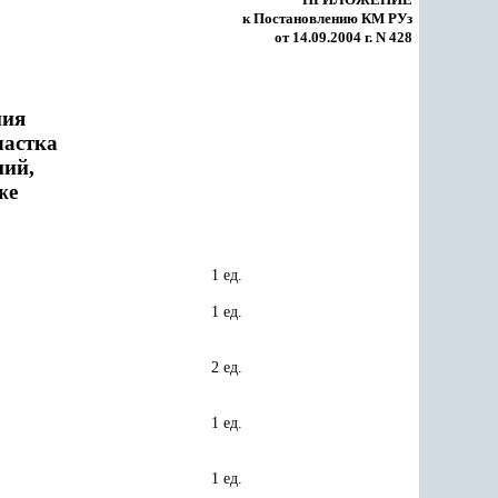
к Постановлению КМ РУз
от 14.09.2004 г. N 428
ния
частка
ий,
же
1 ед.
1 ед.
2 ед.
1 ед.
1 ед.