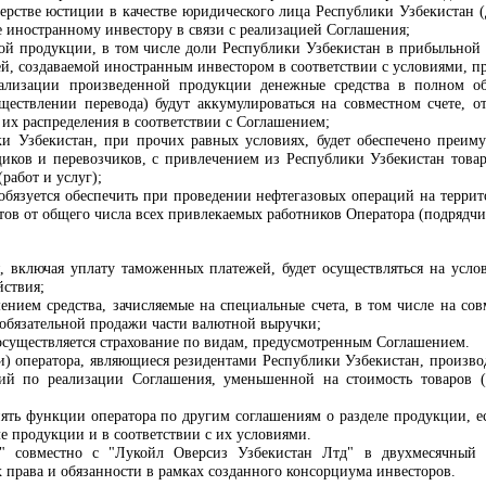
рстве юстиции в качестве юридического лица Республики Узбекистан (д
 иностранному инвестору в связи с реализацией Соглашения;
ой продукции, в том числе доли Республики Узбекистан в прибыльной 
й, создаваемой иностранным инвестором в соответствии с условиями, 
ализации произведенной продукции денежные средства в полном объ
ществлении перевода) будут аккумулироваться на совместном счете, 
 их распределения в соответствии с Соглашением;
и Узбекистан, при прочих равных условиях, будет обеспечено преиму
щиков и перевозчиков, с привлечением из Республики Узбекистан
това
работ и услуг);
обязуется обеспечить при проведении нефтегазовых операций на террит
тов от общего числа всех привлекаемых работников Оператора (подрядчи
 включая уплату таможенных платежей, будет осуществляться на усло
йствия;
шением средства, зачисляемые на специальные счета, в том числе на с
 обязательной продажи части валютной выручки;
 осуществляется страхование по видам, предусмотренным Соглашением.
) оператора, являющиеся резидентами Республики Узбекистан, произв
ий по реализации Соглашения, уменьшенной на стоимость товаров (
ять функции оператора по другим соглашениям о разделе продукции, е
е продукции и в соответствии с их условиями.
" совместно с "Лукойл Оверсиз Узбекистан Лтд" в двухмесячный 
х права и обязанности в рамках созданного консорциума инвесторов.