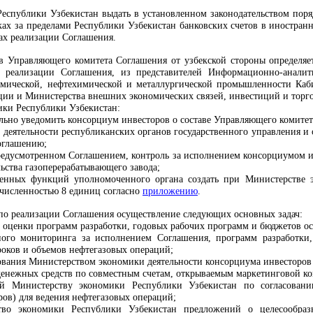
Республики Узбекистан выдать в установленном законодательством пор
ках за пределами Республики Узбекистан банковских счетов в иностран
ах реализации Соглашения.
тав Управляющего комитета Соглашения от узбекской стороны определя
 реализации Соглашения, из представителей Информационно-аналити
химической, нефтехимической и металлургической промышленности Ка
ии и Министерства внешних экономических связей, инвестиций и торг
ики Республики Узбекистан:
льно уведомить консорциум инвесторов о составе Управляющего комитета
деятельности республиканских органов государственного управления и 
оглашению;
предусмотренном Соглашением, контроль за исполнением консорциумом ин
ьства газоперерабатывающего завода;
енных функций уполномоченного органа создать при Министерстве э
численностью 8 единиц согласно
приложению
.
 по реализации Соглашения осуществление следующих основных задач:
 оценки программ разработки, годовых рабочих программ и бюджетов о
ного мониторинга за исполнением Соглашения, программ разработки
оков и объемов нефтегазовых операций;
вания Министерством экономики деятельности консорциума инвесторов 
денежных средств по совместным счетам, открываемым маркетинговой к
ий Министерству экономики Республики Узбекистан по согласовани
ров) для ведения нефтегазовых операций;
тво экономики Республики Узбекистан предложений о целесообраз