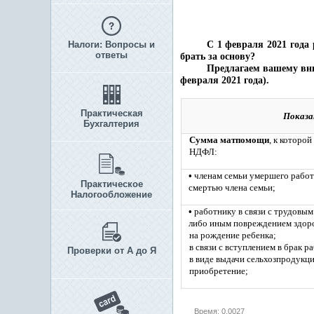
Налоги: Вопросы и
С 1 февраля 2021 года 
ответы
брать за основу?
Предлагаем вашему вни
февраля 2021 года).
Практическая
Показа
Бухгалтерия
Сумма матпомощи
, к которо
НДФЛ:
•
членам семьи умершего работн
Практическое
смертью члена семьи;
Налогообложение
•
работнику в связи с трудовы
либо иным повреждением здор
на рождение ребенка;
в связи с вступлением в брак р
Проверки от А до Я
в виде выдачи сельхозпродукци
приобретение;
Время: 0.0027