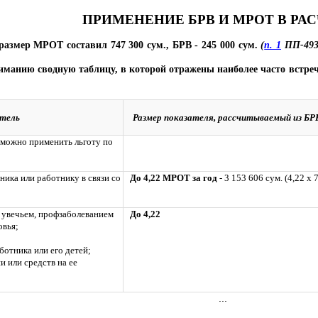
ПРИМЕНЕНИЕ БРВ И МРОТ В РА
размер МРОТ составил 747 300 сум., БРВ - 245 000 сум.
(
п. 1
ПП-4938
манию сводную таблицу, в которой отражены наиболее часто встре
тель
Размер показателя, рассчитываемый из Б
й можно применить льготу по
ика или работнику в связи со
До 4,22 МРОТ за год
- 3 153 606 сум. (4,22 х 
м увечьем, профзаболеванием
До 4,22
овья;
аботника или его детей;
и или средств на ее
...