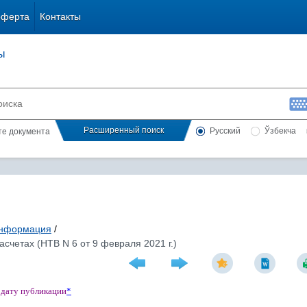
оферта
Контакты
ы
Расширенный поиск
Русский
Ўзбекча
сте документа
информация
/
четах (НТВ N 6 от 9 февраля 2021 г.)
 дату публикации
*