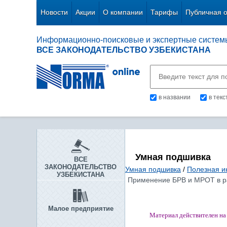
Новости
Акции
О компании
Тарифы
Публичная 
Информационно-поисковые и экспертные систем
ВСЕ ЗАКОНОДАТЕЛЬСТВО УЗБЕКИСТАНА
в названии
в тек
Умная подшивка
ВСЕ
ЗАКОНОДАТЕЛЬСТВО
Умная подшивка
/
Полезная 
УЗБЕКИСТАНА
Применение БРВ и МРОТ в рас
Малое предприятие
Материал действителен на