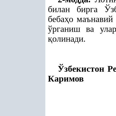
билан бирга Ўз
беба
ҳ
о маънавий
ўрганиш ва ула
қ
олинади.
Ўзбекисто
Каримов