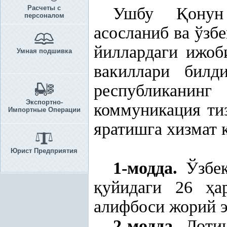
Расчеты с
Ушбу
Қ
ону
персоналом
асосланиб ва ўзб
йиллардаги ижоб
Умная подшивка
вакиллари билди
республиканин
Экспортно-
коммуникация т
Импортные Операции
яратишга хизмат
Юрист Предприятия
1-модда.
Ўзбек
қ
уйидаги 26
ҳ
а
алифбоси жорий э
2-модда.
Лотин