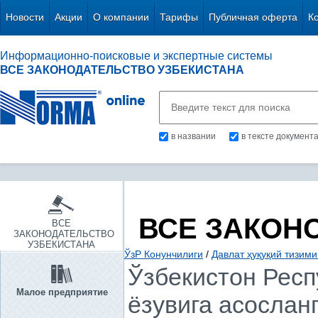
Новости
Акции
О компании
Тарифы
Публичная оферта
К
Информационно-поисковые и экспертные системы
ВСЕ ЗАКОНОДАТЕЛЬСТВО УЗБЕКИСТАНА
в названии
в тексте документ
ВСЕ ЗАКОН
ВСЕ
ЗАКОНОДАТЕЛЬСТВО
УЗБЕКИСТАНА
ЎзР Конунчилиги
/
Давлат ҳуқуқий тизим
Ўзбекистон Респу
Малое предприятие
ёзувига асослан