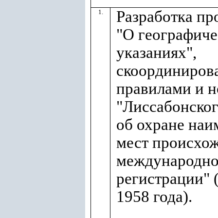
Разработка пр
1.
"О географич
указаниях",
скоординиров
правилами и 
"Лиссабонског
об охране на
мест происхож
международн
регистрации" 
1958 года).