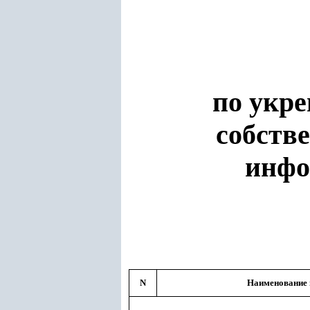
по укр
собств
инфо
N
Наименование 