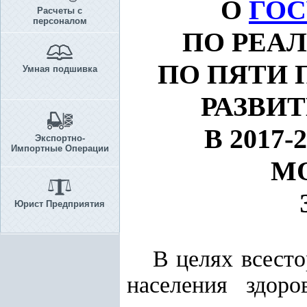
О
ГОС
Расчеты с
персоналом
ПО РЕА
ПО ПЯТИ
Умная подшивка
РАЗВИ
В 2017
Экспортно-
Импортные Операции
М
Юрист Предприятия
В целях всест
населения здоро