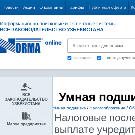
Новости
Акции
О компании
Тарифы
Публичная оферта
К
Информационно-поисковые и экспертные системы
ВСЕ ЗАКОНОДАТЕЛЬСТВО УЗБЕКИСТАНА
в названии
в тексте документ
Умная подш
ВСЕ
ЗАКОНОДАТЕЛЬСТВО
УЗБЕКИСТАНА
Умная подшивка
/
Налогообложение
/
Об
Налоговые после
Малое предприятие
выплате учреди