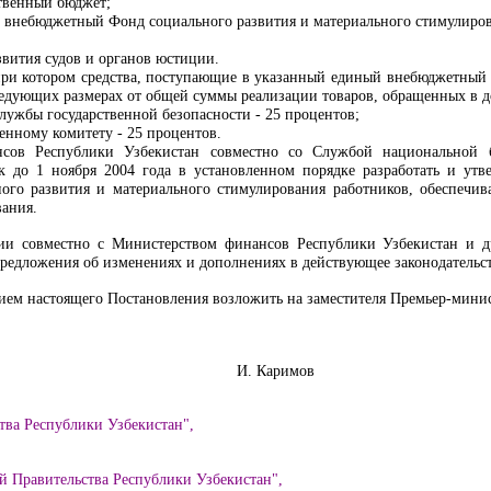
ственный бюджет;
 внебюджетный Фонд социального развития и материального стимулиро
звития судов и органов юстиции.
 при котором средства, поступающие в указанный единый внебюджетный 
ледующих размерах от общей суммы реализации товаров, обращенных в до
лужбы государственной безопасности - 2
5
процентов;
енному комитету - 2
5
процентов.
нсов Республики Узбекистан совместно со Службой национальной 
к до 1 ноября 2004 года в установленном порядке разработать и утв
го развития и материального стимулирования работников, обеспечив
вания.
ии совместно с Министерством финансов Республики Узбекистан и д
редложения об изменениях и дополнениях в действующее законодательс
нием настоящего Постановления возложить на заместителя Премьер-минис
Министров
И. Каримов
тва Республики Узбекистан",
й Правительства Республики Узбекистан",