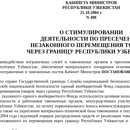
КАБИНЕТА МИНИСТРОВ
РЕСПУБЛИКИ УЗБЕКИСТАН
25.10.2004 г.
N 498
О СТИМУЛИРОВАНИИ
ДЕЯТЕЛЬНОСТИ ПО ПРЕСЕЧ
НЕЗАКОННОГО ПЕРЕМЕЩЕНИЯ Т
ЧЕРЕЗ ГРАНИЦУ РЕСПУБЛИКИ
УЗБ
аимодействия пограничных служб и таможенных органов в пресечен
спублики Узбекистан, обеспечения материального поощрения отличи
ы пограничных и таможенных постов Кабинет Министров
ПОСТАНОВЛЯЕ
 по охране Государственной границы Службы национальной безопасно
лужбе национальной безопасности единый внебюджетный Фонд социально
ремещения товаров через границу Республики Узбекистан.
ва указанного единого внебюджетного Фонда используются целевым на
пасности
и работников таможенных органов, непосредственно участв
публики Узбекистан, на оплату первоначального взноса военнослужащи
а также на укрепление материально-технической базы таможенных и пог
я 2004 года следующий порядок распределения средств от реализации т
 незаконного их перемещения через границу Республики Узбекистан и 