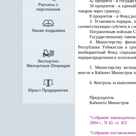
4
2
процента - в государ
Расчеты с
5
0
процентов - в единый
персоналом
товаров через границу;
8 процентов - в Фонд ра
3. Установить порядок,
соответствующие субсчета в с
Умная подшивка
Пограничным войскам
С
Государственному тамож
4. Министерству фина
Республики Узбекистан в сро
внебюджетный Фонд социально
перераспределения и использо
Экспортно-
Импортные Операции
5. Министерству юстиц
внести в Кабинет Министров п
6. Контроль за выполне
Юрист Предприятия
Председатель
Кабинета 
"Собрание законодательс
2004 г., N 43, ст. 455
"Собрание постановлени