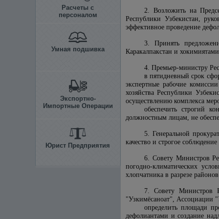
Расчеты с
2. Возложить на Предс
персоналом
Республики Узбекистан, руко
эффективное проведение дефол
3. Принять предложен
Умная подшивка
Каракалпакстан и хокимиятами
4. Премьер-министру Ре
в пятидневный срок сфо
экспертные рабочие комиссии
хозяйства Республики Узбеки
Экспортно-
осуществлению комплекса мер
Импортные Операции
обеспечить строгий ко
должностным лицам, не обесп
5. Генеральной прокура
качество и строгое соблюдени
Юрист Предприятия
6. Совету Министров Ре
погодно-климатических усло
хлопчатника в разрезе районо
7. Совету Министров Р
"Узкимёсаноат", Ассоциации "У
определить площади про
дефолиантами и создание над