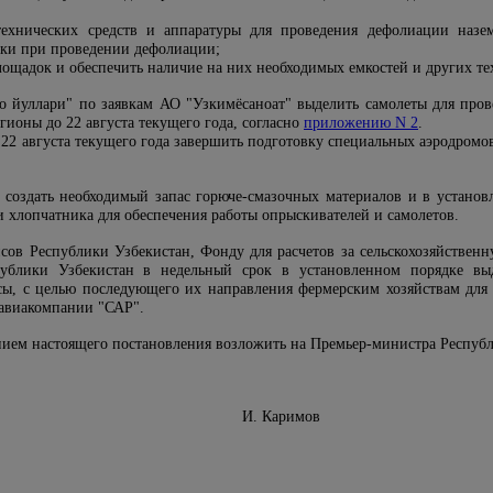
технических средств и аппаратуры для проведения дефолиации назе
ики при проведении дефолиации;
ощадок и обеспечить наличие на них необходимых емкостей и других тех
о йуллари" по заявкам АО "Узкимёсаноат" выделить самолеты для пров
гионы до 22 августа текущего года, согласно
приложению N 2
.
 22 августа текущего года завершить подготовку специальных аэродромо
 создать необходимый запас горюче-смазочных материалов и в установ
 хлопчатника для обеспечения работы опрыскивателей и самолетов.
сов Республики Узбекистан, Фонду для расчетов за сельскохозяйствен
ублики Узбекистан в недельный срок в установленном порядке вы
сы, с целью последующего их направления фермерским хозяйствам для 
авиакомпании "САР".
ением настоящего постановления возложить на Премьер-министра Респу
 Узбекистан
И. Каримов