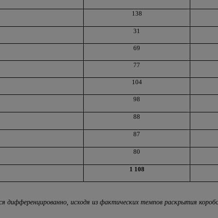
138
31
69
77
104
98
88
87
80
1 108
ся дифференцированно, исходя из фактических темпов раскрытия коробо