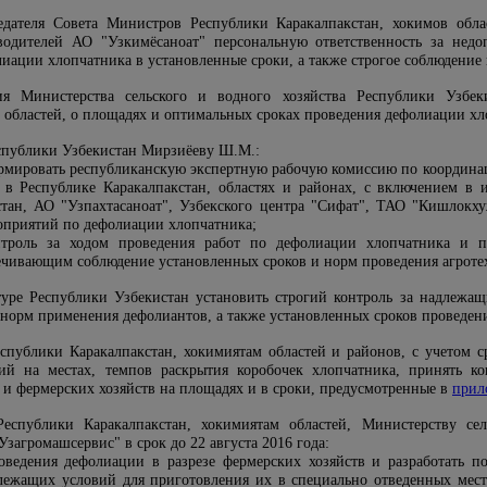
едателя Совета Министров Республики Каракалпакстан, хокимов обла
водителей АО "Узкимёсаноат" персональную ответственность за нед
иации хлопчатника в установленные сроки, а также строгое соблюдени
ия Министерства сельского и водного хозяйства Республики Узбек
 областей, о площадях и оптимальных сроках проведения дефолиации хл
спублики Узбекистан Мирзиёеву Ш.М.:
рмировать республиканскую экспертную рабочую комиссию по координац
 в Республике Каракалпакстан, областях и районах, с включением в и
стан, АО "Узпахтасаноат", Узбекского центра "Сифат", ТАО "Кишлокх
оприятий по дефолиации хлопчатника;
нтроль за ходом проведения работ по дефолиации хлопчатника и п
ечивающим соблюдение установленных сроков и норм проведения агроте
туре Республики Узбекистан установить строгий контроль за надлежа
е норм применения дефолиантов, а также установленных сроков проведен
спублики Каракалпакстан, хокимиятам областей и районов, с учетом ср
вий на местах, темпов раскрытия коробочек хлопчатника, принять 
в и фермерских хозяйств на площадях и в сроки, предусмотренные в
прил
еспублики Каракалпакстан, хокимиятам областей, Министерству сел
загромашсервис" в срок до 22 августа 2016 года:
ведения дефолиации в разрезе фермерских хозяйств и разработать п
лежащих условий для приготовления их в специально отведенных мест