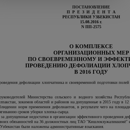
ПОСТАНОВЛЕНИЕ
П Р Е З И Д Е Н Т А
РЕСПУБЛИКИ УЗБЕКИСТАН
15.08.2016 г.
N ПП-2575
О КОМПЛЕКСЕ
ОРГАНИЗАЦИОННЫХ МЕР
ПО СВОЕВРЕМЕННОМУ И ЭФФЕК
ПРОВЕДЕНИЮ ДЕФОЛИАЦИИ ХЛОП
В 2016 ГОДУ
проведения дефолиации хлопчатника и своевременной подготовки полей 
руководителей Министерства сельского и водного хозяйства Республ
пакстан, хокимов областей и районов на допущенные в 2015 году в 12
людении норм применения дефолиантов, в результате чего на площади 
тягиванию сроков уборки хлопка-сырца.
о за допущенные недостатки в организации эффективного проведения де
своих обязанностей на 36 должностных лиц ТАО "Кишлокхужаликкимё" и
 Узбекистан были наложены административные взыскания.