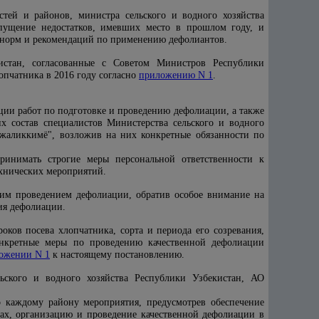
стей и районов, министра сельского и водного хозяйства
опущение недостатков, имевших место в прошлом году, и
е норм и рекомендаций по применению дефолиантов.
истан, согласованные с Советом Министров Республики
опчатника в 2016 году согласно
приложению N 1
.
ии работ по подготовке и проведению дефолиации, а также
х состав специалистов Министерства сельского и водного
ужаликкимё", возложив на них конкретные обязанности по
ринимать строгие меры персональной ответственности к
хнических мероприятий.
щим проведением дефолиации, обратив особое внимание на
ия дефолиации.
оков посева хлопчатника, сорта и периода его созревания,
конкретные меры по проведению качественной дефолиации
ожении N 1
к настоящему постановлению.
ьского и водного хозяйства Республики Узбекистан, АО
о каждому району мероприятия, предусмотрев обеспечение
ах, организацию и проведение качественной дефолиации в