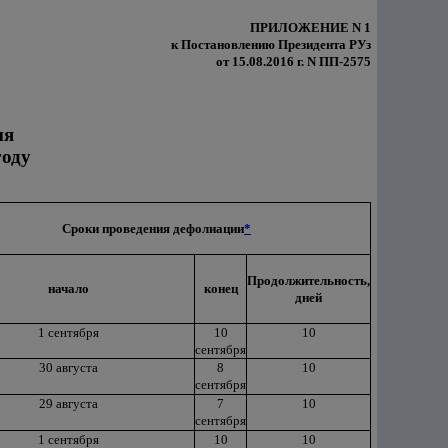
ПРИЛОЖЕНИЕ N 1
к Постановлению Президента РУз
от 15.08.2016 г. N ПП-2575
ия
году
Сроки проведения дефолиации
*
Продолжительность,
начало
конец
дней
1 сентября
10
10
сентября
30 августа
8
10
сентября
29 августа
7
10
сентября
1 сентября
10
10