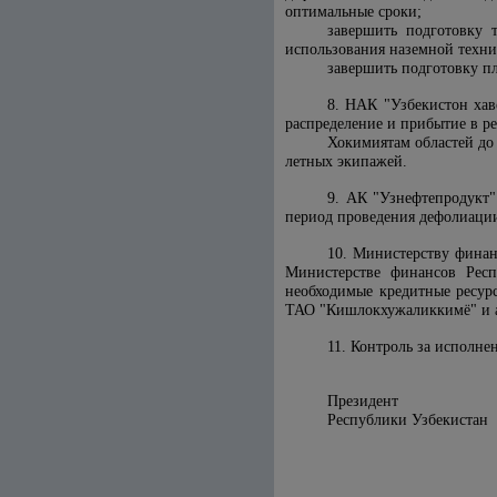
оптимальные сроки;
завершить подготовку 
использования наземной техн
завершить подготовку пл
8. НАК "Узбекистон хав
распределение и прибытие в ре
Хокимиятам областей до
летных экипажей.
9. АК "Узнефтепродукт"
период проведения дефолиации
10. Министерству финан
Министерстве финансов Респ
необходимые кредитные ресур
ТАО "Кишлокхужаликкимё" и 
11. Контроль за исполн
Президент
Республики