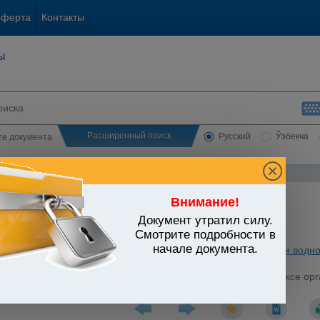
оферта
Контакты
ы
Расширенный поиск
Русский
Ўзбекча
сте документа
Внимание!
Документ утратил силу.
ЬСТВО УЗБЕКИСТАНА
Смотрите подробности в
начале документа.
ьные отрасли экономики
/
Утратившие силу акты
/
Сельское и водно
спублики Узбекистан от 15.08.2016 г. N ПП-2575 " О комплексе о
фолиации хлопчатника в 2016 году"