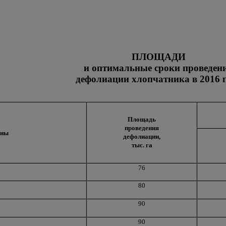
ПЛОЩАДИ
и оптимальные сроки проведен
дефолиации хлопчатника в 2016 
Площадь
проведения
оны
дефолиации,
тыс. га
76
80
90
90