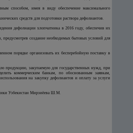
мным способом, имея в виду обеспечение максимального
нических средств для подготовки раствора дефолиантов.
едения дефолиации хлопчатника в 2016 году, обеспечив их
в, предусмотрев создание необходимых бытовых условий для
ленном порядке организовать их бесперебойную поставку в
ную продукцию, закупаемую для государственных нужд, при
делить коммерческим банкам, по обоснованным заявкам,
использования на закупку дефолиантов и оплату за услуги
блики Узбекистан Мирзиёева Ш.М.