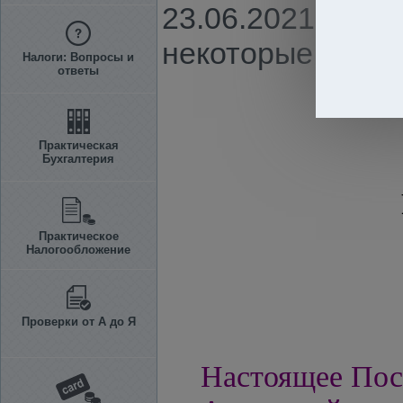
23.06.2021 г. N 
некоторые решен
Налоги: Вопросы и
ответы
Практическая
Бухгалтерия
Практическое
Налогообложение
Проверки от А до Я
Настоящее Пос