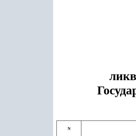
ликв
Госуда
N