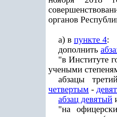
совершенствова
органов Республи
а) в
пункте 4
:
дополнить
абз
"в Институте г
учеными степеням
абзацы трети
четвертым
-
девя
абзац девятый
и
"на офицерск