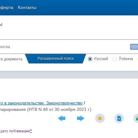
оферта
Контакты
ы
Расширенный поиск
Русский
Ўзбекча
сте документа
о в законодательстве. Законотворчество
/
рирования (НТВ N 48 от 30 ноября 2021 г.)
 дату публикации
*