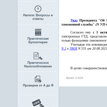
Налоги: Вопросы и
ответы
Указ
Президента "Об у
таможенной службы"
(N УП-6
Согласно ему
с 1 октя
электронных ГТД, представле
Практическая
только функциями таможенного
Бухгалтерия
Учитывая эти нововведе
N 2
к
ПКМ
N 531 от 20.08.2021
Практическое
Налогообложение
В целях совершенствова
Время: 0.0118
Проверки от А до Я