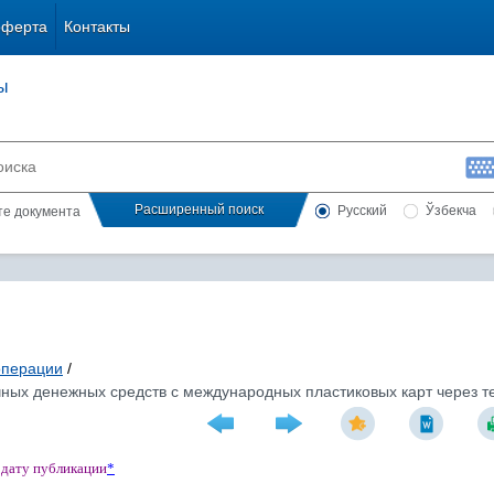
оферта
Контакты
ы
Расширенный поиск
Русский
Ўзбекча
сте документа
операции
/
ых денежных средств с международных пластиковых карт через тер
 дату публикации
*