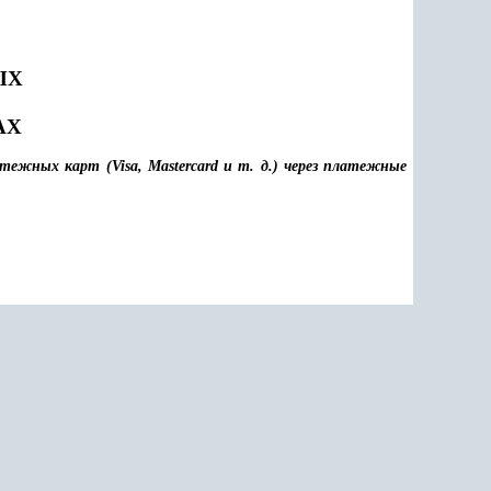
ЫХ
АХ
ежных карт (Visa, Master
c
ard и т. д.) через платежные