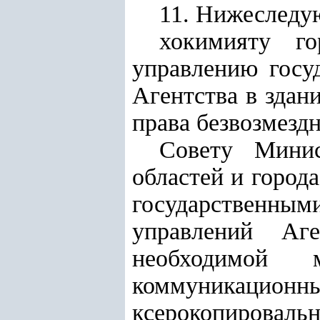
11. Нижеследу
хокимияту г
управлению госу
Агентства в здан
права безвозмезд
Совету Минис
областей и город
государственными
управлений Аг
необходимой 
коммуникационн
ксерокопировальн