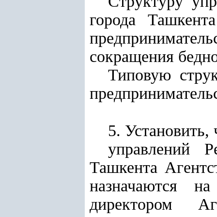
Структуру упр
города Ташкент
предпринимательс
сокращения бедно
Типовую струк
предпринимательс
5. Установить,
управлений Р
Ташкента Агентст
назначаются н
директором Аг