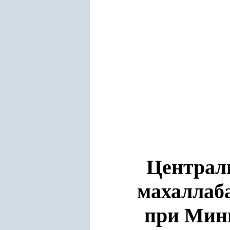
Централь
махаллаб
при Мини