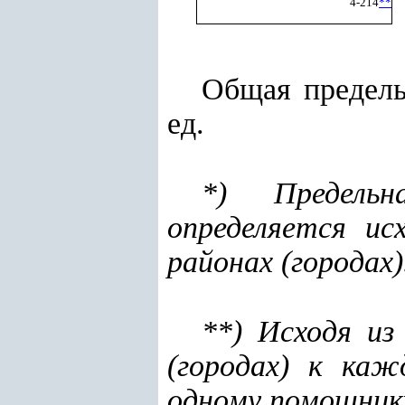
4-214
**
Общая предель
ед.
*) Предельн
определяется ис
районах (городах)
**) Исходя из
(городах) к каж
одному помощник