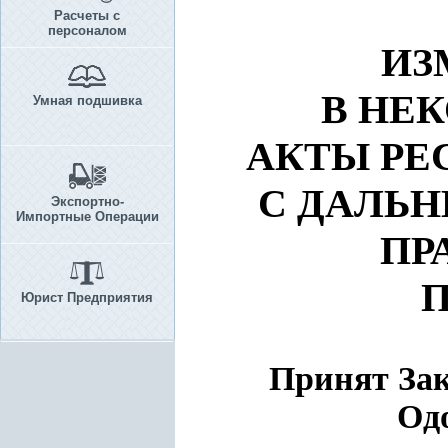
Расчеты с
персоналом
ИЗ
В НЕ
Умная подшивка
АКТЫ
РЕ
С ДАЛЬ
Экспортно-
Импортные Операции
ПР
Юрист Предприятия
Принят Зак
Одо