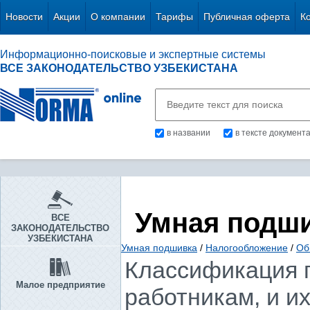
Новости
Акции
О компании
Тарифы
Публичная оферта
К
Информационно-поисковые и экспертные системы
ВСЕ ЗАКОНОДАТЕЛЬСТВО УЗБЕКИСТАНА
в названии
в тексте документ
Умная подш
ВСЕ
ЗАКОНОДАТЕЛЬСТВО
УЗБЕКИСТАНА
Умная подшивка
/
Налогообложение
/
Об
Классификация 
Малое предприятие
работникам, и их