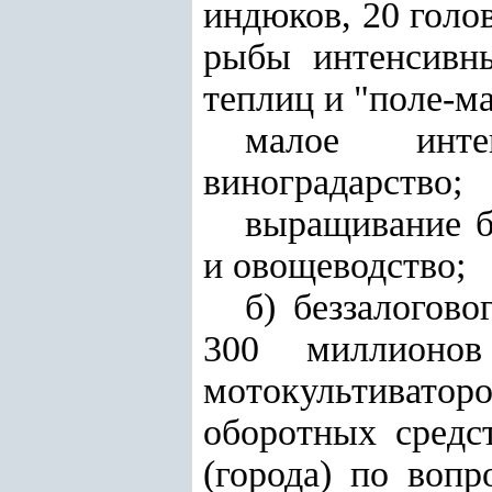
индюков, 20 голов
рыбы интенсивны
теплиц и "поле-м
малое инте
виноградарство;
выращивание б
и овощеводство;
б) беззалогов
300 миллионо
мотокультивато
оборотных средс
(города) по вопр