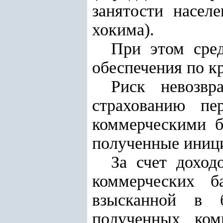
занятости насел
хокима).
При этом сред
обеспечения по к
Риск невозвр
страхованию пе
коммерческими б
полученные иници
За счет доход
коммерческих б
взысканной в б
полученных ком