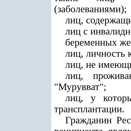
(заболеваниями);
лиц, содержащи
лиц с инвалидно
беременных ж
лиц, личность 
лиц, не имеющи
лиц, прожив
"Мурувват";
лиц, у котор
трансплантации.
Гражданин Рес