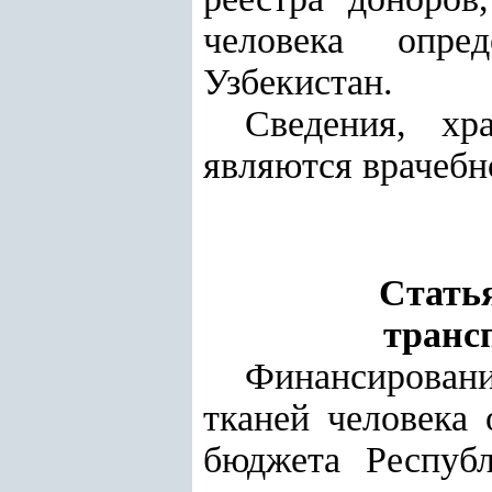
человека опре
Узбекистан.
Сведения, хр
являются врачебн
Статья
транс
Финансирован
тканей человека 
бюджета Республ