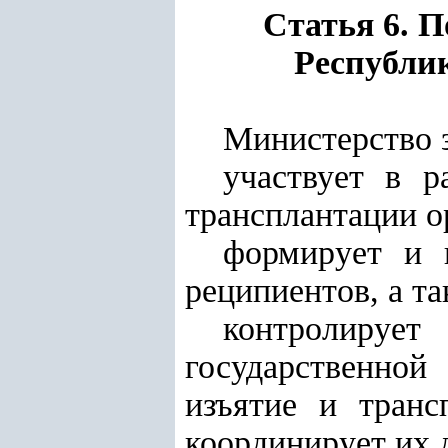
Статья 6. 
Республи
Министерство 
участвует в р
трансплантации ор
формирует и 
реципиентов, а та
контролируе
государственно
изъятие и транс
координирует их 