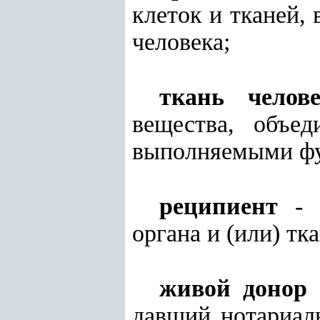
клеток и тканей
человека;
ткань челове
вещества, объе
выполняемыми фу
реципиент
- ч
органа и (или) тк
живой донор
-
давший нотариаль