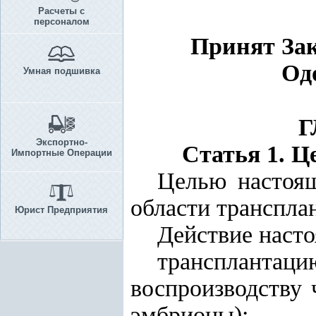
Расчеты с
персоналом
Принят Зак
Од
Умная подшивка
Г
Экспортно-
Статья 1. Ц
Импортные Операции
Целью настоящ
области трансплан
Юрист Предприятия
Действие насто
трансплантац
воспроизводству 
эмбрионы);