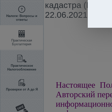
кадастра (Прило
22.06.2021 г. N 3
Налоги: Вопросы и
ответы
Практическая
Бухгалтерия
Практическое
Налогообложение
Настоящее Пол
Проверки от А до Я
Авторский пере
информацио