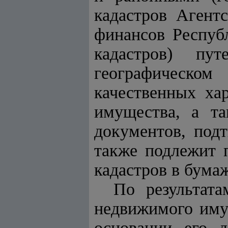
кадастров Агент
финансов
Республ
кадастров) пу
географическом
качественных ха
имущества, а т
документов, под
также подлежит 
кадастров в бума
По результата
недвижимого иму
основании его д