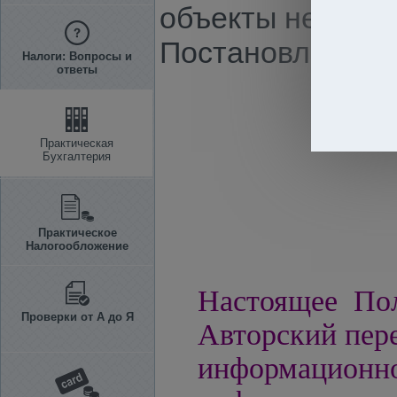
объекты недвиж
Постановлению КМ
Налоги: Вопросы и
ответы
Практическая
Бухгалтерия
Практическое
Налогообложение
Настоящее Пол
Проверки от А до Я
Авторский пере
информацио