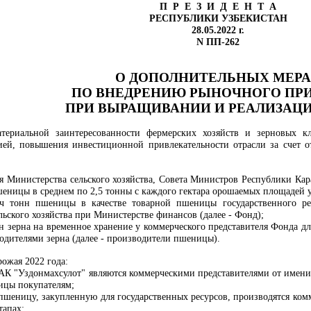
П Р Е З И Д Е Н Т А
РЕСПУБЛИКИ УЗБЕКИСТАН
28.05.2022 г.
N ПП-262
О ДОПОЛНИТЕЛЬНЫХ МЕР
ПО ВНЕДРЕНИЮ РЫНОЧНОГО ПР
ПРИ ВЫРАЩИВАНИИ И РЕАЛИЗАЦИ
ериальной заинтересованности фермерских хозяйств и зерновых кла
й, повышения инвестиционной привлекательности отрасли за счет отк
я Министерства сельского хозяйства, Совета Министров Республики Кар
шеницы в среднем по 2,5 тонны с каждого гектара орошаемых площадей у
яч тонн пшеницы в качестве товарной пшеницы государственного ре
ьского хозяйства при Министерстве финансов (далее - Фонд);
нн зерна на временное хранение у коммерческого представителя Фонда 
одителями зерна (далее - производители пшеницы).
рожая 2022 года:
 А
К
"Уздонмахсулот" являются коммерческими представителями от имени
ицы покупателям;
 пшеницу, закупленную для государственных ресурсов, производятся ко
тапах: