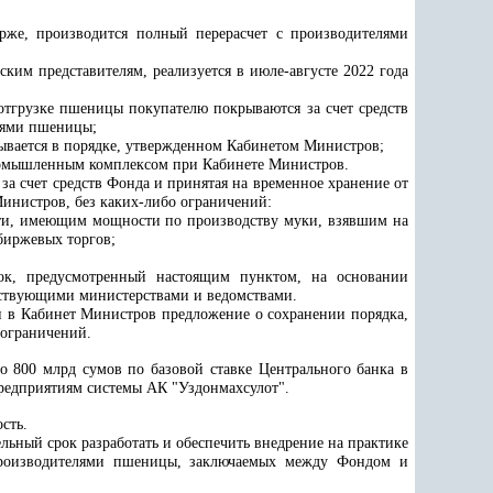
рже, производится полный перерасчет с производителями
ким представителям, реализуется в июле-августе 2022 года
отгрузке пшеницы покупателю покрываются за счет средств
лями пшеницы;
ывается в порядке, утвержденном Кабинетом Министров;
промышленным комплексом при
Кабинете Министров
.
за счет средств Фонда и принятая на временное хранение от
инистров, без каких-либо ограничений:
сти, имеющим мощности по производству муки, взявшим на
биржевых торгов;
ок, предусмотренный настоящим пунктом, на основании
етствующими министерствами и ведомствами.
ти в Кабинет Министров предложение о сохранении порядка,
 ограничений.
о 800 млрд сумов по базовой ставке Центрального банка в
предприятиям системы А
К
"Уздонмахсулот".
сть.
ьный срок разработать и обеспечить внедрение на практике
производителями пшеницы, заключаемых между Фондом и