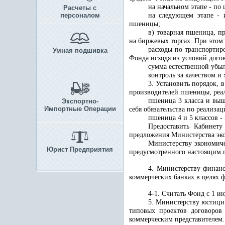
на начальном этапе - п
Расчеты с
персоналом
на следующем этапе -
пшеницы;
в) товарная пшеница, п
на биржевых торгах. При этом:
расходы по транспортир
Умная подшивка
Фонда исходя из условий дого
сумма естественной убы
контроль за качеством 
3. Установить порядок, 
производителей пшеницы, реал
пшеница 3 класса и вы
Экспортно-
Импортные Операции
себя обязательства по реализ
пшеница 4 и 5 классов
-
Предоставить Кабинет
предложения Министерства эко
Министерству экономиче
Юрист Предприятия
предусмотренного настоящим п
4. Министерству финанс
коммерческих банках в целях 
4-1. Считать Фонд с 1 
5. Министерству юстици
типовых проектов договоро
коммерческим представителем.