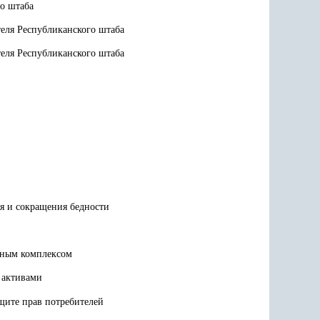
го штаба
теля Республиканского штаба
теля Республиканского штаба
я и сокращения бедности
нным комплексом
 активами
щите прав потребителей