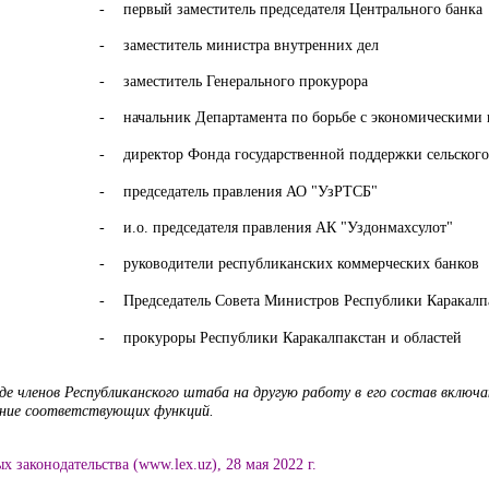
-
первый заместитель председателя Центрального банка
-
заместитель министра внутренних дел
-
заместитель Генерального прокурора
-
начальник Департамента по борьбе с экономическими
-
директор Фонда государственной поддержки сельского
-
председатель правления АО
"УзРТСБ"
-
и.о. председателя правления АК
"Уздонмахсулот"
-
руководители республиканских коммерческих банков
-
Председатель Совета Министров Республики Каракалп
-
прокуроры Республики Каракалпакстан и областей
оде членов Республиканского штаба на другую работу в его состав включ
ение соответствующих функций.
х законодательства (www.lex.uz), 2
8
мая 2022 г.