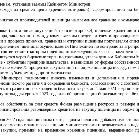
о ценам, устанавливаемым Кабинетом Министров;
исходя из средней цены (средней котировки), сформированной на би
ринятая от производителей пшеницы на временное хранение к коммерчес
овке (в том числе внутренней транспортировке), приемке, хранению и 
вора, заключенного между коммерческим представителем и производите
ли в процессе приемки, хранения и отгрузки пшеницы покупателям спис
и хранением пшеницы осуществляется Инспекцией по контролю за агро
в соответствии с которым пшеница нижеследующих классов, закупленная 
изуется через биржевые торги по графикам, утвержденным Кабинетом М
ше
-
субъектам предпринимательства, независимо от формы собственно
ации не менее 75 процентов закупленной на бирже пшеницы посредством 
всем субъектам предпринимательства.
у Министров полномочие вносить изменения и дополнения в поряд
номического развития и сокращения бедности, согласованного с соотв
ского развития и сокращения бедности в срок до 1 мая 2023 года внес
унктом, для урожая 2023 года или об организации биржевых торгов без
ов обеспечить за счет средств Фонда размещение ресурсов в размере д
финансирования револьверных кредитов на закупку пшеницы на бирже 
июня 2022 года полноценным плательщиком налога на добавленную стоимо
и совместно с заинтересованными министерствами и ведомствами в недел
в закупки, приемки на временное хранение пшеницы, выращенной 