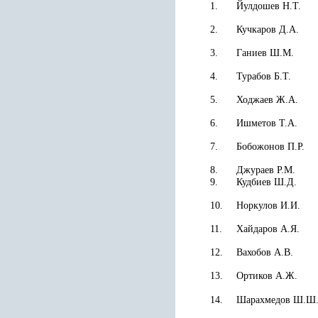
1.
Йулдошев Н.Т.
2.
Кучкаров Д.А.
3.
Ганиев Ш.М.
4.
Турабов Б.Т.
5.
Ходжаев Ж.А.
6.
Ишметов
Т.А.
7.
Бобожонов П.Р.
8.
Джураев Р.М.
9.
Кудбиев Ш.Д.
10.
Норкулов И.И.
11.
Хайдаров А.Я.
12.
Вахобов А.В.
13.
Ортиков А.Ж.
14.
Шарахмедов
Ш.Ш