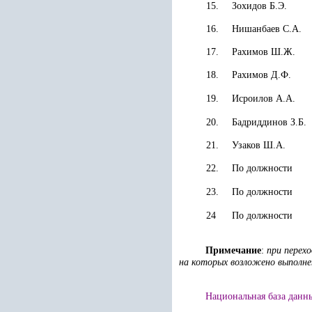
15.
Зохидов Б.Э.
16.
Нишанбаев С.А.
17.
Рахимов Ш.Ж.
18.
Рахимов Д.Ф.
19.
Исроилов
А.А.
20.
Бадриддинов З.Б.
21.
Узаков Ш.А.
22.
По должности
23.
По должности
24
По должности
Примечание
:
при перех
на которых возложено выполн
Национальная база данны