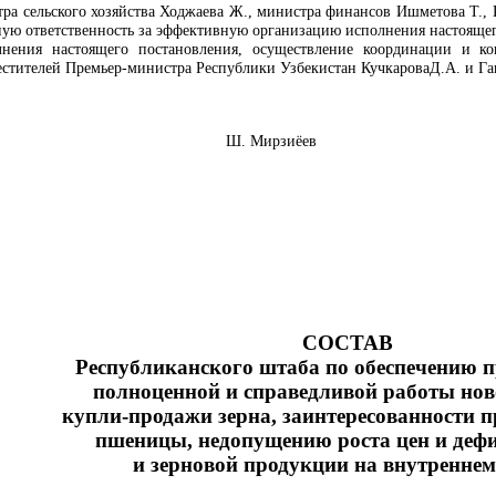
тра сельского хозяйства Ходжаева Ж., министра финансов Ишметова Т.,
ную ответственность за эффективную организацию исполнения настоящег
нения настоящего постановления, осуществление координации и кон
естителей Премьер-министра Республики Узбекистан КучкароваД.А. и Г
Узбекистан Ш. Мирзиёев
СОСТАВ
Республиканского штаба по обеспечению п
полноценной и справедливой работы нов
купли-продажи зерна,
заинтересованности п
пшеницы, недопущению роста цен и деф
и зерновой продукции на внутренне