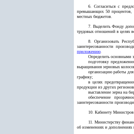
6. Согласиться с пред
превышающих 50 процентов, н
местных бюджетов.
7. Выделить Фонду допо
трудовых отношений в целях в
8. Организовать Респу
заинтересованности произво
приложению
.
Определить основными з
подготовку предложения
выращивания зерновых колосов
организацию работы для 
графику;
в целях предотвращени
продукции из других регионов
выставление зерна на б
обеспечение прозрачн
заинтересованности производ
10. Кабинету Министров
11. Министерству финан
об изменениях и дополнениях 