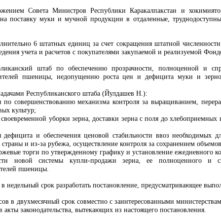
ложением Совета Министров Республики Каракалпакстан и хокимиято
а поставку муки и мучной продукции в отдаленные, труднодоступные
лнительно 6 штатных единиц за счет сокращения штатной численности
едения учета и расчетов с покупателями закупаемой и реализуемой Фон
бликанский штаб по обеспечению прозрачности, полноценной и сп
дителей пшеницы, недопущению роста цен и дефицита муки и зерно
адачами Республиканского штаба (Йулдашев Н.):
 по совершенствованию механизма контроля за выращиванием, перера
ых культур;
своевременной уборки зерна, доставки зерна с поля до хлебоприемных 
я дефицита и обеспечения ценовой стабильности ввоз необходимых д
 страны и из-за рубежа, осуществление контроля за сохранением объемо
иржевые торги по утвержденному графику и установление ежедневного ко
ости новой системы купли-продажи зерна, ее полноценного и с
ителей пшеницы.
 в недельный срок разработать постановление, предусматривающее выпол
сов в двухмесячный срок совместно с заинтересованными министерства
в акты законодательства, вытекающих из настоящего постановления.