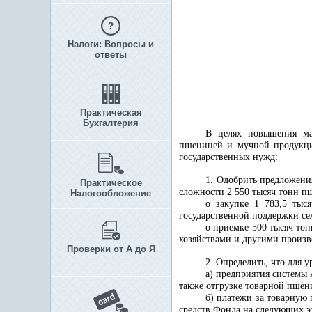
Налоги: Вопросы и
ответы
Практическая
Бухгалтерия
В целях повышения мат
пшеницей и мучной продукцие
государственных нужд:
1. Одобрить предложени
Практическое
сложности 2 550 тысяч тонн п
Налогообложение
о закупке 1 783,5 тыс
государственной поддержки сел
о приемке 500 тысяч то
хозяйствами и другими произв
Проверки от А до Я
2. Определить, что для у
а) предприятия системы
также отгрузке товарной пшен
б) платежи за товарную
средств Фонда на следующих э