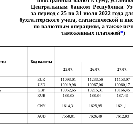
иностранных валют к суму, установ
Центральным банком Республики Уз
за период с 25 по 31 июля 2022 года дл
бухгалтерского учета, статистической и ин
по валютным операциям, а также исч
таможенных платежей
*
)
юты
Код валюты
25.07.
26.07.
27.07.
EUR
11093,61
11233,56
11153,07
USD
10919,98
10967,06
10960,17
в
GBP
13052,65
13215,31
13166,45
RUB
188,85
188,84
187,43
CNY
1614,31
1625,95
1621,11
AUD
7558,81
7626,49
7612,93
...