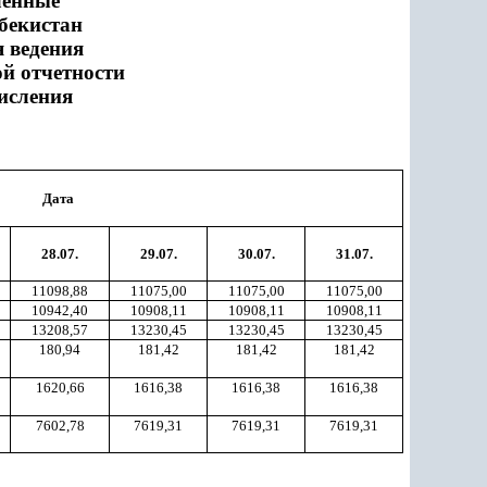
ленные
бекистан
я ведения
ой отчетности
исления
Дата
28.07.
29.07.
30.07.
31.07.
11098,88
11075,00
11075,00
11075,00
10942,40
10908,11
10908,11
10908,11
13208,57
13230,45
13230,45
13230,45
180,94
181,42
181,42
181,42
1620,66
1616,38
1616,38
1616,38
7602,78
7619,31
7619,31
7619,31