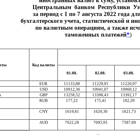
иностранных валют к суму, установ
Центральным банком Республики Уз
за период с 1 по 7 августа 2022 года дл
бухгалтерского учета, статистической и ин
по валютным операциям, а также исч
таможенных платежей
*
)
юты
Код валюты
01.08.
02.08.
03.08.
EUR
11133,88
11229,91
11220,97
USD
10912,36
10941,07
10960,12
в
GBP
13258,52
13398,43
13392,17
RUB
177,22
175,41
182,29
CNY
1619,81
1620,30
1621,73
AUD
7622,28
7695,95
7587,69
...