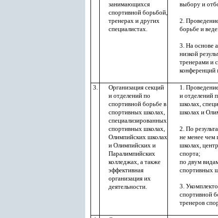
занимающихся
выбору и отб
спортивной борьбой,
тренерах и других
2. Проведени
специалистах.
борьбе и веде
3. На основе 
низкой резул
тренерами и 
конференций и
3.
Организация секций
1. Проведени
и отделений по
и отделений 
спортивной борьбе в
школах, спец
спортивных школах,
школах и Оли
специализированных
спортивных школах,
2. По результ
Олимпийских школах
не менее чем
и Олимпийских и
школах, цент
Паралимпийских
спорта;
колледжах, а также
по двум вида
эффективная
спортивных ш
организация их
3. Укомплект
деятельности.
спортивной б
тренеров спо