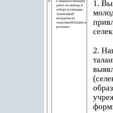
1. Вы
4.
Совершенствование
работ по выбору и
отбору (селекции)
молод
талантливой
молодежи по
прив
спортивной борьбе в
регионах.
селек
2. На
тала
выяв
(селе
обра
учре
форм