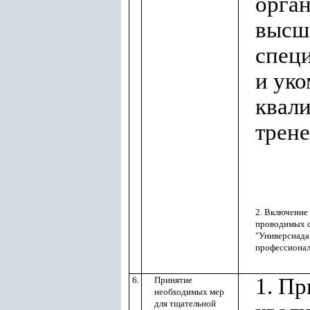
орга
высше
спец
и уко
квал
трене
2. Включение
проводимых с
"Универсиада
профессионал
1. Пр
6.
Принятие
необходимых мер
для тщательной