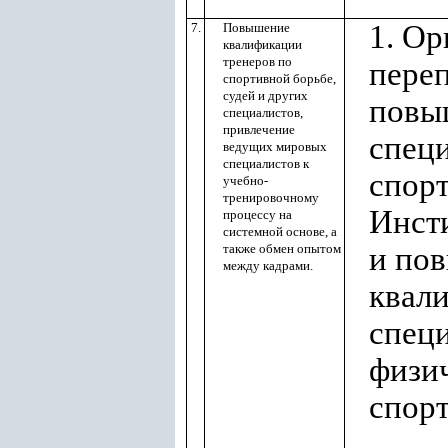
1. Ор
7.
Повышение
квалификации
тренеров по
пере
спортивной борьбе,
судей и других
повы
специалистов,
привлечение
спец
ведущих мировых
специалистов к
спор
учебно-
тренировочному
Инст
процессу на
системной основе, а
также обмен опытом
и по
между кадрами.
квал
спец
физич
спорт