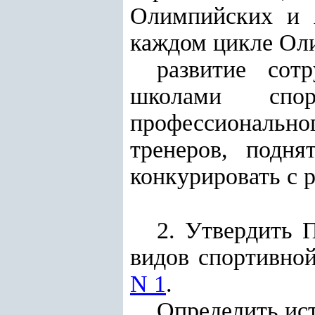
Олимпийских и А
каждом цикле Оли
развитие сот
школами спо
профессиональн
тренеров, подня
конкурировать с 
2. Утвердить 
видов спортивно
N 1
.
Определить ис