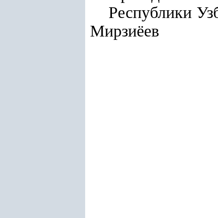
Респу
Мирзиёев