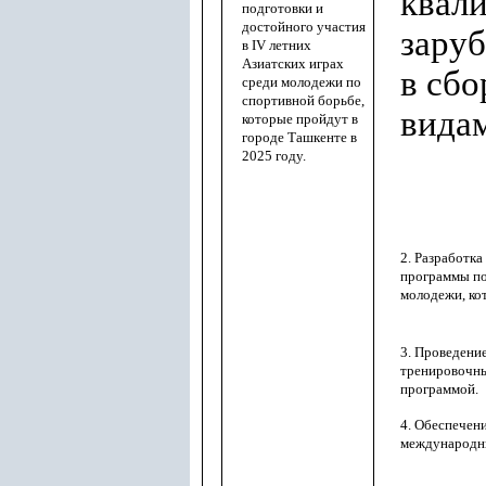
квал
подготовки и
достойного участия
зару
в IV летних
Азиатских играх
в сб
среди молодежи по
спортивной борьбе,
вида
которые пройдут в
городе Ташкенте в
2025 году.
2. Разработк
программы по
молодежи, ко
3. Проведени
тренировочны
программой.
4. Обеспечен
международн