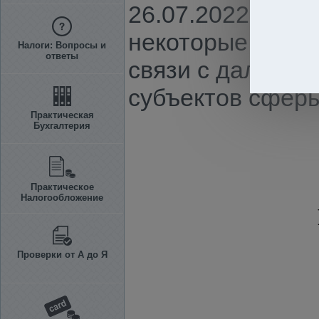
26.07.2022 г. N 
некоторые решен
Налоги: Вопросы и
ответы
связи с дальней
субъектов сферы
Практическая
Бухгалтерия
Практическое
Налогообложение
Проверки от А до Я