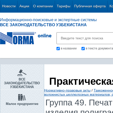
Новости
Акции
О компании
Тарифы
Публичная оферта
К
Информационно-поисковые и экспертные системы
ВСЕ ЗАКОНОДАТЕЛЬСТВО УЗБЕКИСТАНА
в названии
в тексте документ
Практическа
ВСЕ
ЗАКОНОДАТЕЛЬСТВО
УЗБЕКИСТАНА
Нормативно-правовые акты
/
Таможенное
волокнистых целлюлозных материалов; ре
Группа 49. Печат
Малое предприятие
изделия полигра