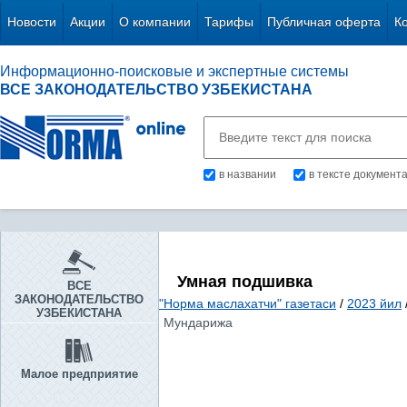
Новости
Акции
О компании
Тарифы
Публичная оферта
К
Информационно-поисковые и экспертные системы
ВСЕ ЗАКОНОДАТЕЛЬСТВО УЗБЕКИСТАНА
в названии
в тексте документ
Умная подшивка
ВСЕ
ЗАКОНОДАТЕЛЬСТВО
"Норма маслахатчи" газетаси
/
2023 йил
УЗБЕКИСТАНА
Мундарижа
Малое предприятие