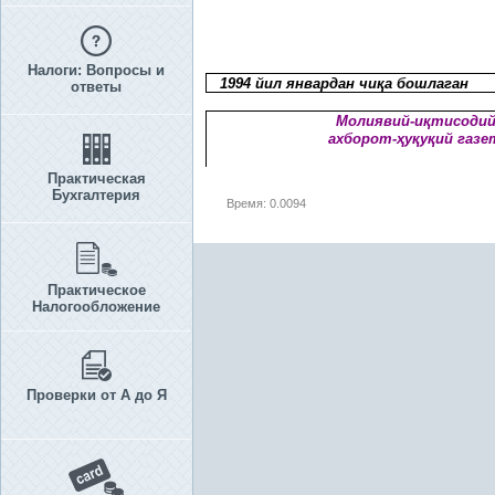
Налоги: Вопросы и
1994 йил январдан чи
қ
а бошлаган
ответы
Молиявий-и
қ
тисодий
ахборот-
ҳ
у
қ
у
қ
ий газе
Практическая
Бухгалтерия
Время: 0.0094
Практическое
Налогообложение
Проверки от А до Я