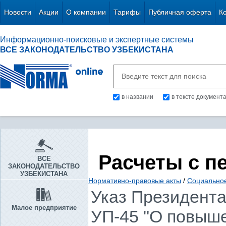
Новости
Акции
О компании
Тарифы
Публичная оферта
К
Информационно-поисковые и экспертные системы
ВСЕ ЗАКОНОДАТЕЛЬСТВО УЗБЕКИСТАНА
в названии
в тексте документ
Расчеты с п
ВСЕ
ЗАКОНОДАТЕЛЬСТВО
УЗБЕКИСТАНА
Нормативно-правовые акты
/
Социально
Указ Президента 
Малое предприятие
УП-45 "О повыше