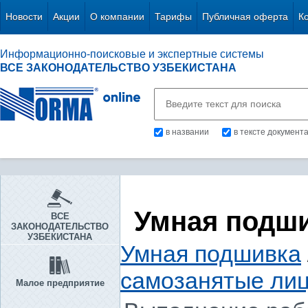
Новости
Акции
О компании
Тарифы
Публичная оферта
К
Информационно-поисковые и экспертные системы
ВСЕ ЗАКОНОДАТЕЛЬСТВО УЗБЕКИСТАНА
в названии
в тексте документ
Умная подш
ВСЕ
ЗАКОНОДАТЕЛЬСТВО
УЗБЕКИСТАНА
Умная подшивка
самозанятые ли
Малое предприятие