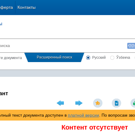
оферта
Контакты
ы
Расширенный поиск
Русский
Ўзбекча
сте документа
ант
лный текст документа доступен в
платной версии
. По вопросам зв
Контент отсутствует