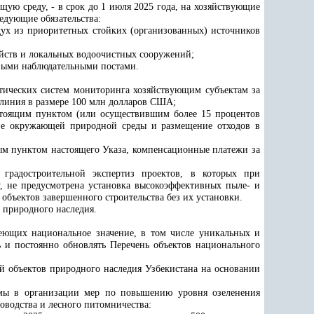
щую среду, - в срок
до 1 июля 2025 года
, на хозяйствующие
ледующие обязательства:
ух из приоритетных стойких (организованных) источников
йств и локальных водоочистных сооружений;
ными наблюдательными постами.
атических систем мониторинга хозяйствующим субъектам за
 линия в размере 100 млн долларов США;
астоящим пунктом (или осуществившим более 15 процентов
ние окружающей природной среды и размещение отходов в
ым пунктом настоящего Указа, компенсационные платежи за
 градостроительной экспертиз проектов, в которых при
, не предусмотрена установка высокоэффективных пыле- и
объектов завершенного строительства без их установки.
 природного наследия.
меющих национальное значение, в том числе уникальных и
 и постоянно обновлять Перечень объектов национального
 объектов природного наследия Узбекистана на основании
емы в организации мер по повышению уровня озеленения
оводства и лесного питомничества: