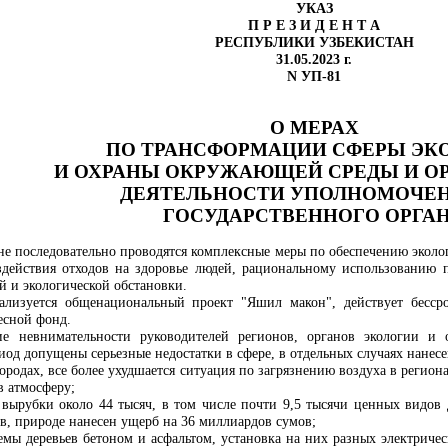
УКАЗ
П Р Е З И Д Е Н Т А
РЕСПУБЛИКИ УЗБЕКИСТАН
31.05.2023 г.
N УП-81
О МЕРАХ
ПО ТРАНСФОРМАЦИИ СФЕРЫ ЭК
И ОХРАНЫ ОКРУЖАЮЩЕЙ СРЕДЫ И О
ДЕЯТЕЛЬНОСТИ УПОЛНОМОЧЕ
ГОСУДАРСТВЕННОГО ОРГА
ане последовательно проводятся комплексные меры по обеспечению эколо
действия отходов на здоровье людей, рациональному использованию 
й и экологической обстановки.
ализуется общенациональный проект "Яшил макон", действует бесср
есной фонд.
ие невнимательности руководителей регионов, органов экологии и
од допущены серьезные недостатки в сфере, в отдельных случаях нанес
городах, все более ухудшается ситуация по загрязнению воздуха в регион
 атмосферу;
й вырубки около 44 тысяч, в том числе почти 9,5 тысячи ценных видов 
в, природе нанесен ущерб на 36 миллиардов сумов;
емы деревьев бетоном и асфальтом, установка на них разных электрич