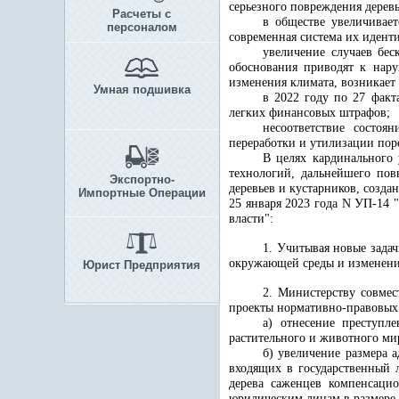
серьезного повреждения деревь
Расчеты с
в обществе увеличивае
персоналом
современная система их идент
увеличение случаев бес
обоснования приводят к нару
изменения климата, возникает
Умная подшивка
в 2022 году по 27 фак
легких финансовых штрафов;
несоответствие состоя
переработки и утилизации пор
В целях кардинального 
технологий, дальнейшего пов
Экспортно-
деревьев и кустарников, созда
Импортные Операции
25 января 2023 года N УП-14
власти":
1. Учитывая новые зада
окружающей среды и изменения
Юрист Предприятия
2. Министерству совмес
проекты нормативно-правовых
а) отнесение преступл
растительного и животного ми
б) увеличение размера 
входящих в государственный л
дерева саженцев компенсаци
юридическим лицам в размере 