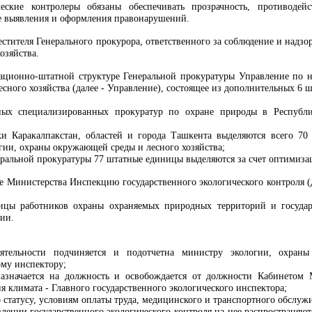
еские контролеры обязаны обеспечивать прозрачность, противодейс
е выявления и оформления правонарушений.
естителя Генерального прокурора, ответственного за соблюдение и надзо
озяйства.
зационно-штатной структуре Генеральной прокуратуры Управление по на
сного хозяйства (далее - Управление), состоящее из дополнительных 6 
ьных специализированных прокуратур по охране природы в Республи
ки Каракалпакстан, областей и города Ташкента выделяются всего 7
огии, охраны окружающей среды и лесного хозяйства;
еральной прокуратуры 77 штатные единицы выделяются за счет оптимиз
ре Министерства Инспекцию государственного экологического контроля (
ицы работников охраны охраняемых природных территорий и государ
ии.
ятельности подчиняется и подотчетна министру экологии, охра
ому инспектору;
азначается на должность и освобождается от должности Кабинетом 
 климата - Главного государственного экологического инспектора;
статусу, условиям оплаты труда, медицинского и транспортного обслуж
лении государственного экологического контроля на нее распространяют