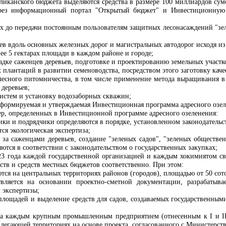
бликанского бюджета выделяются средства в размере 100 миллиардов су
ерез информационный портал "Открытый бюджет" и Инвестиционную 
их до передачи постоянным пользователям защитных лесонасаждений "зел
ев вдоль основных железных дорог и магистральных автодорог исходя и
нее 5 гектарах площади в каждом районе и городе;
адке саженцев деревьев, подготовке и проектированию земельных участк
плантаций в развитии семеноводства, посредством этого заготовку каче
 лесного питомничества, в том числе применение метода выращивания в
 деревьев;
систем и установку водозаборных скважин;
о формируемая и утверждаемая Инвестиционная программа адресного озе
ер, определенных в Инвестиционной программе адресного озеленения:
ки и подрядчики определяются в порядке, установленном законодательс
я экологическая экспертиза;
д за саженцами деревьев, создание "зеленых садов", "зеленых обществ
ются в соответствии с законодательством о государственных закупках;
023 года каждой государственной организацией и каждым хокимиятом сво
дств и средств местных бюджетов соответственно. При этом:
тся на центральных территориях районов (городов), площадью от 50 сото
твляется на основании проектно-сметной документации, разрабат
 экспертизы;
площадей и выделение средств для садов, создаваемых государственным
ода каждым крупным промышленным предприятием (отнесенным к I и II
илегающей территориях на основе проекта, согласованного с Министерство