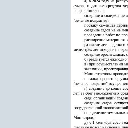
а) в 2024 году из респу
сумов, и данные средства ч
направляются на:
создание и содержание 
"зеленые покрытия";
посадку саженцев деревь
создание садов на не ме
проведение работ по пос
расширение материнских 
развитие лесоводства и
менее трех лет исходя из видов
создание оросительных 
б) реализуется ежегодн
в) при осуществлении м
заказчики, проектировщи
Министерством проводитс
посадка, орошение, ухо
"зеленое покрытие" осуществля
г) создание до конца 2
лет, за счет внебюджетных сре
сады организаций создаю
создание садов осущес
государственной экологической
определение земельных 
Министров;
д) с 1 сентября 2023 г
"зеленые пояса" на своей и пр