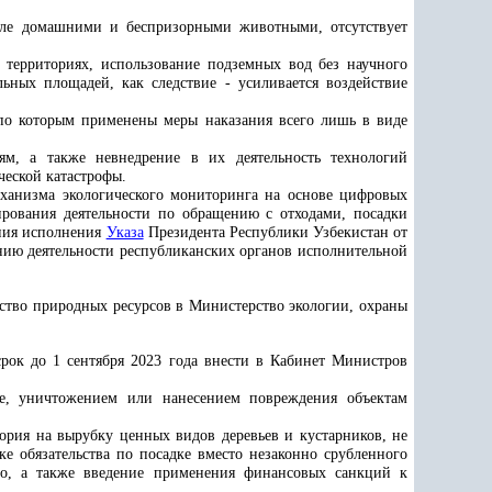
исле домашними и беспризорными животными, отсутствует
 территориях, использование подземных вод без научного
ных площадей, как следствие - усиливается воздействие
 по которым применены меры наказания всего лишь в виде
ям, а также невнедрение в их деятельность технологий
ческой катастрофы.
еханизма экологического мониторинга на основе цифровых
ирования деятельности по обращению с отходами, посадки
ения исполнения
Указа
Президента Республики Узбекистан от
ию деятельности республиканских органов исполнительной
ство природных ресурсов в Министерство экологии, охраны
рок до 1 сентября 2023 года внести в Кабинет Министров
де, уничтожением или нанесением повреждения объектам
ория на вырубку ценных видов деревьев и кустарников, не
е обязательства по посадке вместо незаконно срубленного
ево, а также введение применения финансовых санкций к