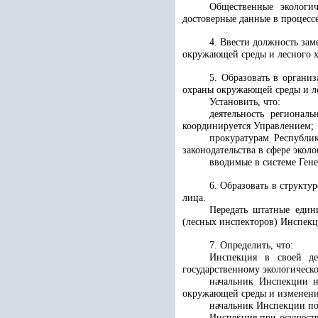
Общественные экологич
достоверные данные в процесс
4. Ввести должность зам
окружающей среды и лесного х
5. Образовать в органи
охраны окружающей среды и ле
Установить, что:
деятельность регионал
координируется Управлением;
прокуратурам Республи
законодательства в сфере экол
вводимые в системе Ген
6. Образовать в структу
лица.
Передать штатные един
(лесных инспекторов) Инспекц
7. Определить, что:
Инспекция в своей де
государственному экологическ
начальник Инспекции н
окружающей среды и изменения
начальник Инспекции по 
Инспекция при осуществ