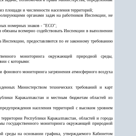
из площади и численности населения территорий;
ролирующими органами задач на работников Инспекции, не
ных номерных знаков - "ECO";
ы обязаны всемерно содействовать Инспекции в выполнении
а Инспекцию, предоставляются по ее законному требованию
ственного мониторинга окружающей природной среды,
твии с которыми:
и фонового мониторинга загрязнения атмосферного воздуха
ржденных Министерством технических требований и карт
публики Каракалпакстан и местным бюджетам областей из
о предупреждения населения территорий с высоким уровнем
 территории Республики Каракалпакстан, областей и города
емы государственного мониторинга окружающей природной
ой среды на основании графика, утверждаемого Кабинетом