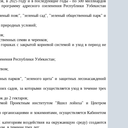
мов, в 2025 году и в последующие годы - по 500 миллиардов
программу адресного озеленения Республики Узбекистан
еный пояс", "зеленый сад", "зеленый общественный парк" и
з природных условий;
ов;
ственных семян и черенков;
 горшках с закрытой корневой системой и уход в период не
ленения Республики Узбекистан
;
твом;
енных парков", "зеленого щита" и защитных лесонасаждений
их садов, за которыми осуществляется уход в течение трех
к до 2 гектаров;
ываемой Проектным институтом "Яшил лойиха" и Центром
и организациями и хокимиятами, осуществляется Кабинетом
 категориям воздействия на окружающую среду) создаются
м, в течение трех лет;