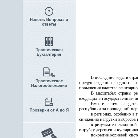
Налоги: Вопросы и
ответы
Практическая
Бухгалтерия
В последние годы в стр
Практическое
предупреждению вредного воз
Налогообложение
повышения качества санитарно
В масштабах страны ре
входящих в государственный л
Вместе с тем вследств
республики за прошедший пери
Проверки от А до Я
в регионах, особенно в 
снижению нагрузки выбросов в
в результате незаконно
вырубку деревьев и кустарнико
покрытие корневой сист