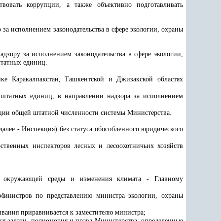
твовать коррупции, а также объективно подготавливать
р за исполнением законодательства в сфере экологии, охраны
дзору за исполнением законодательства в сфере экологии,
штатных единиц.
ке Каракалпакстан, Ташкентской и Джизакской областях
0 штатных единиц, в направлении надзора за исполнением
ации общей штатной численности системы Министерства.
далее - Инспекция) без статуса обособленного юридического
ственных инспекторов лесных и лесоохотничьих хозяйств
ны окружающей среды и изменения климата - Главному
Министров по представлению министра экологии, охраны
ивания приравнивается к заместителю министра;
ся задачи, полномочия и права Министерства, определенные