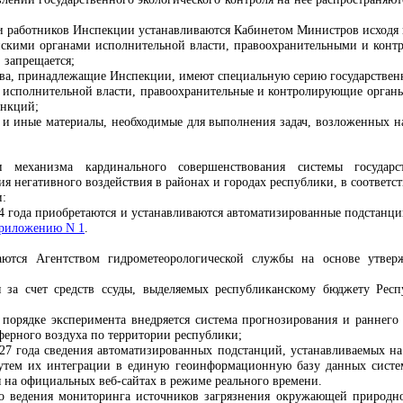
и работников Инспекции устанавливаются Кабинетом Министров исходя 
скими органами исполнительной власти, правоохранительными и конт
 запрещается;
тва, принадлежащие Инспекции, имеют специальную серию государствен
 исполнительной власти, правоохранительные и контролирующие орган
ункций;
и иные материалы, необходимые для выполнения задач, возложенных н
и механизма кардинального совершенствования системы государ
я негативного воздействия в районах и городах республики, в соответс
и:
4 года
приобретаются и устанавливаются автоматизированные подстанци
риложению N 1
.
аются Агентством гидрометеорологической службы на основе утве
я за счет средств ссуды, выделяемых республиканскому бюджету Рес
в порядке эксперимента внедряется система прогнозирования и раннег
ферного воздуха по территории республики;
2027 года сведения автоматизированных подстанций, устанавливаемых на
путем их интеграции в единую геоинформационную базу данных сист
я на официальных веб-сайтах в режиме реального времени
.
го ведения мониторинга источников загрязнения окружающей природн