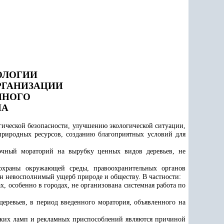
ОЛОГИИ
РГАНИЗАЦИИ
ННОГО
НА
гической безопасности, улучшению экологической ситуации,
природных ресурсов, созданию благоприятных условий для
очный мораторий на вырубку ценных видов деревьев, не
 охраны окружающей среды, правоохранительных органов
ен невосполнимый ущерб природе и обществу. В частности:
ах, особенно в городах, не организована системная работа по
деревьев, в период введенного моратория, объявленного на
еских ламп и рекламных приспособлений являются причиной