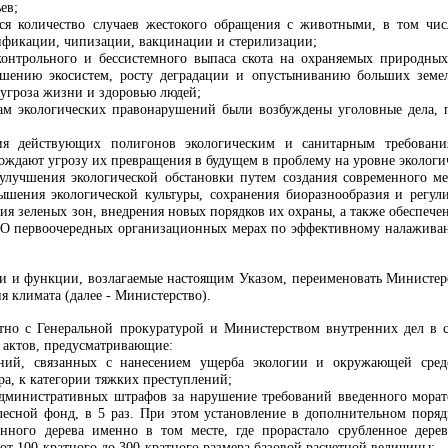
ев;
тся количество случаев жестокого обращения с животными, в том ч
ификации, чипизации, вакцинации и стерилизации;
контрольного и бессистемного выпаса скота на охраняемых природных
шению экосистем, росту деградации и опустыниванию больших земель
 угроза жизни и здоровью людей;
там экологических правонарушений были возбуждены уголовные дела,
ния действующих полигонов экологическим и санитарным требовани
ождают угрозу их превращения в будущем в проблему на уровне экологи
улучшения экологической обстановки путем создания современного м
ышения экологической культуры, сохранения биоразнообразия и регул
ния зеленых зон, внедрения новых порядков их охраны, а также обеспеч
 "О первоочередных организационных мерах по эффективному налаживан
чи и функции, возлагаемые настоящим Указом, переименовать Министер
 климата (далее - Министерство).
тно с Генеральной прокуратурой и Министерством внутренних дел в с
 актов, предусматривающие:
ений, связанных с нанесением ущерба экологии и окружающей сре
ра, к категории тяжких преступлений;
административных штрафов за нарушение требований введенного морат
есной фонд, в 5 раз. При этом установление в дополнительном порядк
онного дерева именно в том месте, где прорастало срубленное дер
от 100-кратного до 300-кратного размера базовой расчетной величины;