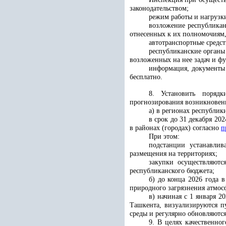
законодательством;
режим работы и нагрузк
возложение республикан
отнесенных к их полномочиям,
автотранспортные средс
республиканские органы
возложенных на нее задач и ф
информация, документы 
бесплатно
.
8. Установить порядк
прогнозирования возникновени
а) в регионах республик
в срок
до 31 декабря 202
в районах (городах) согласно
п
При этом:
подстанции устанавлив
размещения на территориях;
закупки осуществляютс
республиканского бюджета;
б) до конца 2026 года 
природного загрязнения атмос
в) начиная с 1 января 
Ташкента, визуализируются 
среды и регулярно обновляютс
9. В целях качественно