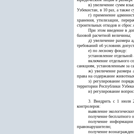
в) увеличение сумм взы
Узбекистан, в 10 раз, а также
г) применение админист
хранения, утилизации, перер
строительных отходов и сброс 
При этом введение в до
базовой расчетной величины;
д) увеличение размера 
требований об условиях допуст
е) по лесному фонду:
установление отдельной 
включение отдельного со
санкциям, установленным за с
ж) увеличение размера
права на содержание животных
з) регулирование поряд
территории Республики Узбекис
и) регулирование вопрос
3. Внедрить с 1 июля 
контролеров:
выявление экологически
получение бесплатного 
получение информации 
правонарушителю;
получение вознаграждени