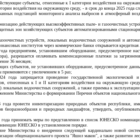
йствующие субъекты, отнесенные к I категории воздействия на окружаю
тегории воздействия на окружающую среду, - в срок до конца 2025 года с
ванных подстанций мониторинга анализа выбросов в атмосферный возд
рнизацию действующих высокоэффективных пыле- и газоочистных устро
щитных зон хозяйствующих субъектов автоматизированными стационар
газоочистных устройств, локальных водоочистных сооружений и автом
инансовых институтов через коммерческие банки открывается кредитная
 года предприятиям, установившим оборудование, предусмотренное н
ора), разрешается оплачивать компенсационные платежи за загрязне
чение 36 месяцев;
щих субъектов, не установивших оборудование, предусмотренное данн
 применяются с увеличением в 5 раз;
24 года запрещается проведение государственной экологической и
ов, отнесенных к I и II категориям воздействия на окружающую среду
) локальных водоочистных сооружений, а также приемка к эксплуатации 
ложением Министерства о формировании Перечня объектов национального
24 года провести инвентаризацию природных объектов республики, и
ов биоразнообразия и природных ландшафтов, утвердить, опубликовать
24 года принимать меры по представлению в список ЮНЕСКО номинаций
онвенции ЮНЕСКО в установленном порядке.
ние Министерства о внедрении следующей кардинально новой сист
изации общенационального проекта "Яшил макон", а также развитии лес