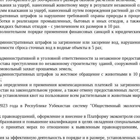
скания за ущерб, нанесенный животному миру в результате незаконной 
 сумм взыскания за ущерб, нанесенный путем повреждения растений до ст
ративных штрафов за нарушение требований охраны природы в процесс
аботки и реализации промышленных, бытовых и иных отходов, а такж
жидких бытовых отходов - с увеличением их размеров в 10 раз.
полнительном порядке применения финансовых санкций к юридическим 
административных штрафов за загрязнение или засорение вод, нарушени
имости сброса сточных вод в водные объекты в 5 раз;
административной и уголовной ответственности за незаконное предостав
става преступления по незаконному строительству зданий, сооружений 
амовольный захват орошаемых земель;
 административных штрафов за жестокое обращение с животными в 10
;
ка определения и применения компенсационных платежей за загрязне
тан на законодательном уровне, а также отмену предоставленных льгот;
а установления квот на пользование всем растительным и животным мир
2023 года в Республике Узбекистан систему "Общественный экологич
х правонарушений, оформление и внесение в Платформу экоконтроля соо
образования и повышение квалификации в целях овладения специальным
о принятых мерах по отношению к выявленным правонарушениям, уч
я за эффективную деятельность в порядке и в размере, установленных з