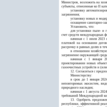
Министров, возложить на хозя
субъекты, отнесенные ко II ка
установку автоматизиро
загрязнения;
установку новых и моде
оснащение санитарно-за
Установить, что:
для установки пыле- и 
счет средств международных ф
начиная с 1 июля 2023
платежей на основании догов
рассрочку в равных долях в те
в отношении хозяйствую
загрязнение окружающей среды
начиная с 1 января 20
проектировании новых объект
газоочистных устройств и (или
12. Согласиться с пред
Министерству:
в срок до 1 января 20
неповторимых экосистем, вид
природного наследия;
начиная с 1 августа 20
требований Международной к
13. Одобрить предложе
республики, эффективной реал