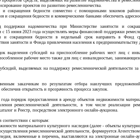
0 процентов средств, выделяемых на развитие надомничества и ремеслен
нсирование проектов по развитию ремесленничества.
и и сокращения бедности совместно с помощниками хокимов районов
ния и сокращения бедности и коммерческими банками обеспечить адресн
д поддержки надомничества при Министерстве занятости и сокра
и с 15 июня 2023 года осуществлять меры финансовой поддержки ремесле
ти и сокращения бедности в недельный срок направить в Фонд ср
ствия занятости и Фонда привлечения населения к предпринимательству 
ядок выделения субсидий на приспособление рабочих мест лиц с ин
пособленное рабочее место также для лиц с инвалидностью, занимающих
субсидий, выделяемых на поддержку ремесленнической деятельности за
ственным заказчикам по результатам отбора наилучших предложени
обеспечив открытость и прозрачность процесса закупок.
3 года порядок предоставления в аренду объектов недвижимости матери
вления ремесленнической деятельности, в том числе реализации ре
талог и Реестр, посредством электронного онлайн-аукциона.
в соответствии с которым:
жимости материального культурного наследия (далее - объекты культурн
осуществления ремесленнической деятельности, формируется Агентством 
следия, включенные в перечень, выставляются на электронные онлайн