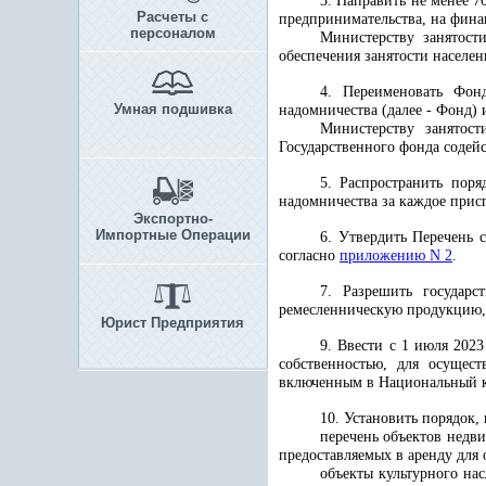
3. Направить не менее 7
Расчеты с
предпринимательства, на фина
персоналом
Министерству занятост
обеспечения занятости населе
4. Переименовать Фон
Умная подшивка
надомничества (далее - Фонд) 
Министерству занятос
Государственного фонда содей
5. Распространить пор
надомничества за каждое прис
Экспортно-
Импортные Операции
6. Утвердить Перечень 
согласно
приложению N 2
.
7. Разрешить государ
ремесленническую продукцию, 
Юрист Предприятия
9. Ввести с 1 июля 202
собственностью, для осущест
включенным в Национальный ка
10. Установить порядок, 
перечень объектов недви
предоставляемых в аренду для 
объекты культурного на