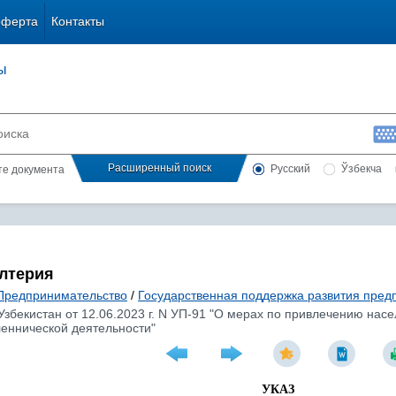
оферта
Контакты
ы
Расширенный поиск
Русский
Ўзбекча
сте документа
алтерия
Предпринимательство
/
Государственная поддержка развития пред
Узбекистан от 12.06.2023 г. N УП-91 "О мерах по привлечению на
леннической деятельности"
УКАЗ