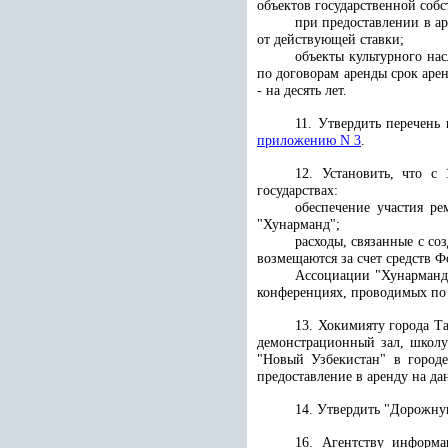
объектов государственной соб
при предоставлении в ар
от действующей ставки;
объекты культурного на
по договорам аренды срок арен
- на десять лет.
11. Утвердить перечень
приложению N 3
.
12. Установить, что с
государствах:
обеспечение участия ре
"Хунарманд";
расходы, связанные с с
возмещаются за счет средств Ф
Ассоциации "Хунарманд"
конференциях, проводимых по 
13. Хокимияту города Т
демонстрационный зал, школу
"Новый Узбекистан" в городе
предоставление в аренду на д
14. Утвердить "Дорожну
16. Агентству информ