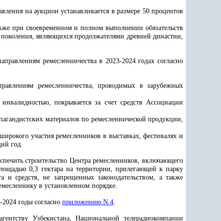
авления на аукцион устанавливается в размере 50 процентов
также при своевременном и полном выполнении обязательств
го поколения, являющихся продолжателями древней династии,
аправлениям ремесленничества в 2023-2024 годах согласно
правлениям ремесленничества, проводимых в зарубежных
 инвалидностью, покрывается за счет средств Ассоциации
опагандистских материалов по ремесленнической продукции,
ирокого участия ремесленников в выставках, фестивалях и
ий год.
еспечить строительство Центра ремесленников, включающего
площадью 0,3 гектара на территории, прилегающей к парку
а и средств, не запрещенных законодательством, а также
емесленнику в установленном порядке.
-2024 годы согласно
приложению N 4
.
ентству Узбекистана, Национальной телерадиокомпании