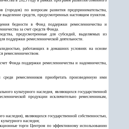
ничества в 2023 году в рамках программ развития семейного
 (городов) по вопросам развития предпринимательства,
ое выделение средств, предусмотренных настоящим пунктом.
щения бедности в Фонд поддержки ремесленничества и
нничества за счет средств Фонда.
едства, предусмотренные для субсидий, выделяемых из
для поддержки ремесленнической деятельности.
валидностью, работающих в домашних условиях на основе
ся ремесленничеством.
 счет Фонда поддержки ремесленничества и надомничества,
й среди ремесленников приобретать произведенную ими
ального культурного наследия, являющихся государственной
месленнической продукции исключительно ремесленникам,
ого наследия), являющихся государственной собственностью,
культурного наследия;
-аукционные торги Центром по эффективному использованию