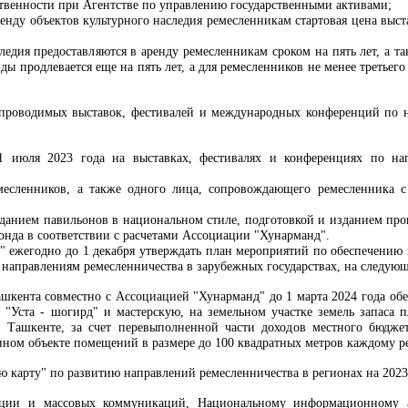
ственности при Агентстве по управлению государственными активами;
енду объектов культурного наследия ремесленникам стартовая цена выст
следия предоставляются в аренду ремесленникам сроком на пять лет, а 
ды продлевается еще на пять лет, а для ремесленников не менее третье
 проводимых выставок, фестивалей и международных конференций по н
 1 июля 2023 года на выставках, фестивалях и конференциях по на
месленников, а также одного лица, сопровождающего ремесленника с
озданием павильонов в национальном стиле, подготовкой и изданием пр
онда в соответствии с расчетами Ассоциации "Хунарманд".
 ежегодно до 1 декабря утверждать план мероприятий по обеспечению ш
направлениям ремесленничества в зарубежных государствах, на следующ
ашкента совместно с Ассоциацией "Хунарманд" до 1 марта 2024 года об
 "Уста
-
шогирд" и мастерскую, на земельном участке земель запаса 
 Ташкенте, за счет перевыполненной части доходов местного бюджет
анном объекте помещений в размере до 100 квадратных метров каждому р
ю карту" по развитию направлений ремесленничества в регионах на 2023
ации и массовых коммуникаций, Национальному информационному аг