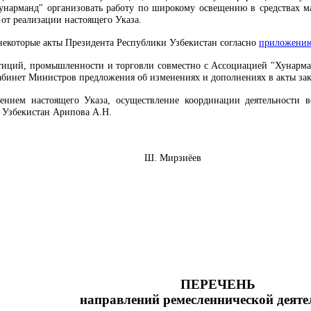
унарманд" организовать работу по широкому освещению в средствах ма
 от реализации настоящего Указа.
 некоторые акты Президента Республики Узбекистан согласно
приложению
тиций, промышленности и торговли совместно с Ассоциацией "Хунарма
абинет Министров предложения об изменениях и дополнениях в акты зак
ением настоящего Указа, осуществление координации деятельности в
 Узбекистан Арипова А.Н.
Узбекистан Ш. Мирзиёев
ПЕРЕЧЕНЬ
направлений ремесленнической деяте