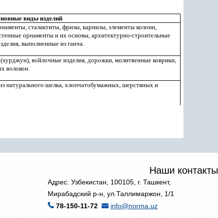
новные виды изделий
рнаменты, сталактиты, фризы, карнизы, элементы колонн,
астенные орнаменты и их основы, архитектурно-строительные
зделия, выполненные из ганча.
 (хурджун), войлочные изделия, дорожки, молитвенные коврики,
ых волокон.
е из натурального шелка, хлопчатобумажных, шерстяных и
Наши контакты
Адрес: Узбекистан, 100105, г. Ташкент,
Мирабадский р-н, ул.Таллимаржон, 1/1
78-150-11-72
info@norma.uz