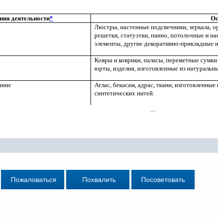
ния деятельности
*
Ос
Люстры, настенные подсвечники, зеркала, о
решетки, статуэтки, панно, потолочные и н
элементы, другие декоративно-прикладные и
Ковры и коврики, паласы, переметные сумки
юрты, изделия, изготовленные из натуральн
ание
Атлас, бекасам, адрас, ткани, изготовленны
синтетических нитей.
...