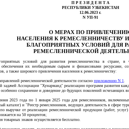
П Р Е З И Д Е Н Т А
РЕСПУБЛИКИ УЗБЕКИСТАН
12.06.2023 г.
N УП-91
О МЕРАХ ПО ПРИВЛЕЧЕНИ
НАСЕЛЕНИЯ К РЕМЕСЛЕННИЧЕСТВУ 
БЛАГОПРИЯТНЫХ УСЛОВИЙ ДЛЯ Р
РЕМЕСЛЕННИЧЕСКОЙ ДЕЯТЕЛЬ
гоприятных условий для развития ремесленничества в стране, в ч
о обеспечения их необходимым сырьем и финансовыми ресурсами, со
в, а также широкого привлечения населения к ремесленничеству:
направлений ремесленнической деятельности согласно
приложению N 1
.
й задачей Ассоциации "Хунарманд" реализацию программ развития каждо
, особенно сохранение и доведение до будущих поколений исчезающих ви
 июня 2023 года по 1 января 2025 года для ремесленников, включенн
ый каталог) и "Реестр ремесленников, ведущих деятельность в сфере тури
а по выручке от реализации ремесленнической продукции (работ, услуг)
ижается на 50 процентов;
я товарных знаков осуществляется бесплатно.