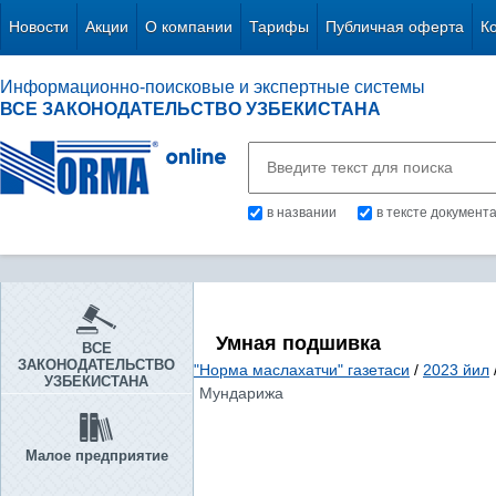
Новости
Акции
О компании
Тарифы
Публичная оферта
К
Информационно-поисковые и экспертные системы
ВСЕ ЗАКОНОДАТЕЛЬСТВО УЗБЕКИСТАНА
в названии
в тексте документ
Умная подшивка
ВСЕ
ЗАКОНОДАТЕЛЬСТВО
"Норма маслахатчи" газетаси
/
2023 йил
УЗБЕКИСТАНА
Мундарижа
Малое предприятие