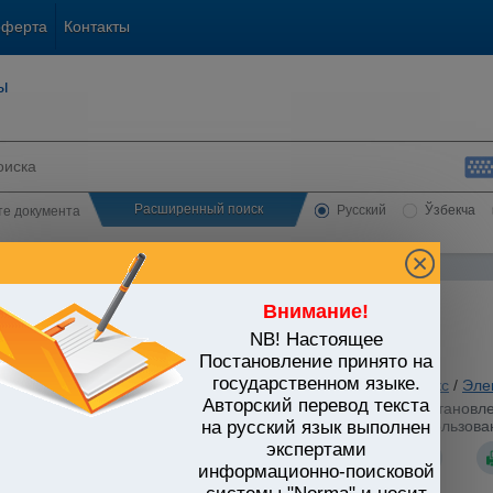
оферта
Контакты
ы
Расширенный поиск
Русский
Ўзбекча
сте документа
Внимание!
NB! Настоящее
ЬСТВО УЗБЕКИСТАНА
Постановление принято на
государственном языке.
ьные отрасли экономики
/
Топливно-энергетический комплекс
/
Эле
Авторский перевод текста
стров Республики Узбекистан от 14.06.2023 г. N 247 "Об установ
ическими лицами и субъектами предпринимательства с использова
на русский язык выполнен
экспертами
информационно-поисковой