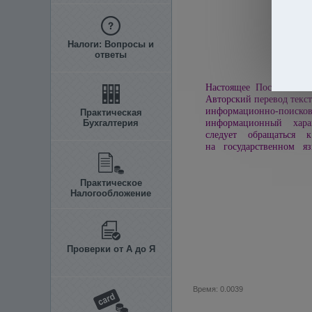
Налоги: Вопросы и
ответы
Настоящее Постановлени
Авторский перевод текст
информационно-пои
Практическая
Бухгалтерия
информационный харак
следует обращаться к
на государственном яз
Практическое
Налогообложение
Проверки от А до Я
Время: 0.0039