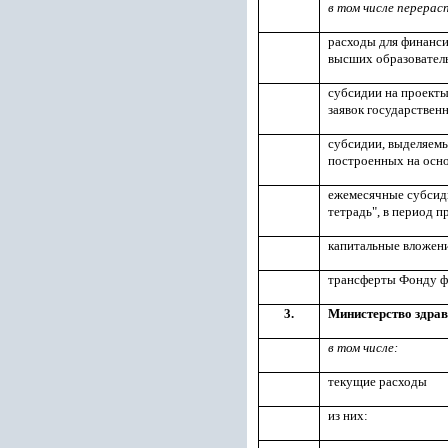
в том числе перерас
расходы для финанси
высших образовател
субсидии на проекты
заявок государстве
субсидии, выделяемы
построенных на осно
ежемесячные субсид
тетрадь", в период 
капитальные вложени
трансферты Фонду ф
3.
Министерство здрав
в том числе:
текущие расходы
из них: