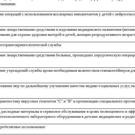
леваниями
ие операций с использованием кохлеарных имплантантов у детей с нейросенсо
ние лекарственными средствами и изделиями медицинского назначения (витам
имыми для охраны здоровья матерей и детей, женщин репродуктивного возрас
е оториноларингологической службы
ение лекарственными средствами больных, прошедших хирургическую операц
ние учреждений службы крови необходимым количеством гемоконтейнеров для
ование мер по дальнейшему улучшению качества медико-социальных услуг, о
иагностику вирусных гепатитов "С" и "В" и организацию специального проти
, расходные материалы и сервисное обслуживание в целях полноценного и эф
котехнологичного лабораторного оборудования в детских медицинских и род
пределяемые ассигнования: