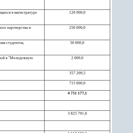
ющихся в магистратуре
120 000,0
ного партнерства и
250 000,0
ия студентов,
50 000,0
нной в "Молодежную
2 000,0
357 209,5
715 000,0
4 751 177,1
3 825 791,6