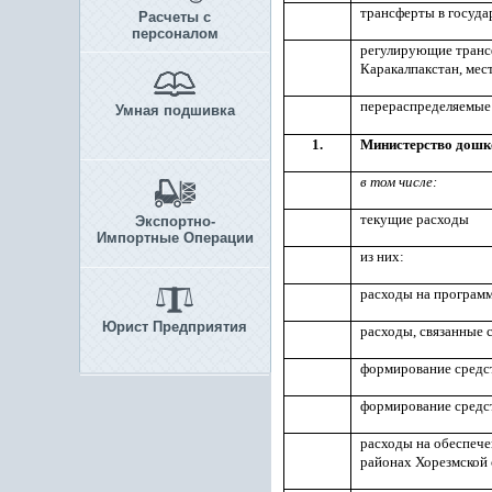
трансферты в госуд
Расчеты с
персоналом
регулирующие транс
Каракалпакстан, мес
перераспределяемые
Умная подшивка
1.
Министерство дошк
в том числе:
текущие расходы
Экспортно-
Импортные Операции
из них:
расходы на програм
Юрист Предприятия
расходы, связанные
формирование средст
формирование средст
расходы на обеспеч
районах Хорезмской 