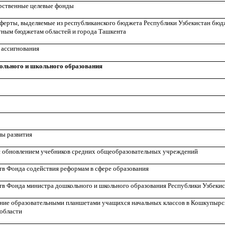
арственные целевые фонды
ферты, выделяемые из республиканского бюджета Республики Узбекистан бюд
тным бюджетам областей и города Ташкента
 ассигнования
ольного и школьного образования
мы развития
 с обновлением учебников средних общеобразовательных учреждений
в Фонда содействия реформам в сфере образования
в Фонда министра дошкольного и школьного образования Республики Узбеки
ение образовательными планшетами учащихся начальных классов в Кошкупырс
области