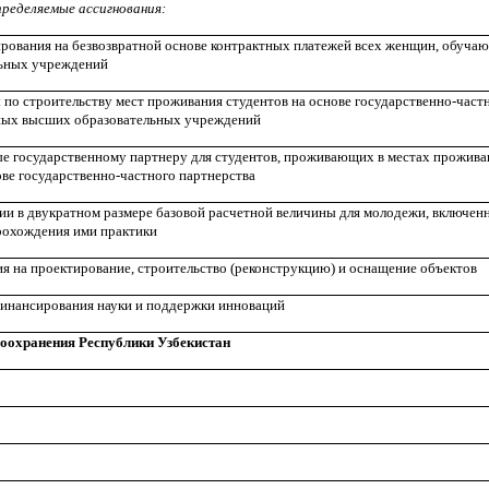
пределяемые ассигнования:
рования на безвозвратной основе контрактных платежей всех женщин, обуча
ьных учреждений
 по строительству мест проживания студентов на основе государственно-част
нных высших образовательных учреждений
е государственному партнеру для студентов, проживающих в местах проживан
ве государственно-частного партнерства
ии в двукратном размере базовой расчетной величины для молодежи, включе
прохождения ими практики
я на проектирование, строительство (реконструкцию) и оснащение объектов
инансирования науки и поддержки инноваций
оохранения Республики Узбекистан