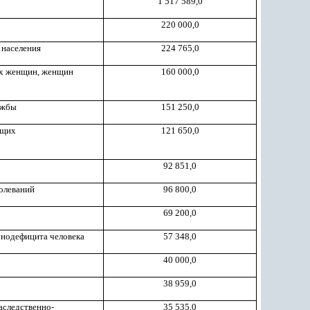
1 517 589,0
220 000,0
 населения
224 765,0
ых женщин, женщин
160 000,0
ужбы
151 250,0
ющих
121 650,0
92 851,0
болеваний
96 800,0
69 200,0
унодефицита человека
57 348,0
40 000,0
38 959,0
аследственно-
35 535,0