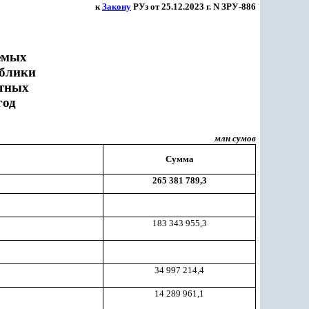
к
Закону
РУз от 25.12.2023 г. N ЗРУ-886
емых
ублики
етных
год
млн сумов
Сумма
265 381 789,3
183 343 955,3
34 997 214,4
14 289 961,1