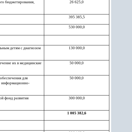
ого бюджетирования,
26 625,0
395 385,5
530 000,0
льным детям с диагнозом
130 000,0
ечение их в медицинские
50 000,0
 обеспечения для
50 000,0
е информационно-
ой фонд развития
300 000,0
1 005 382,6