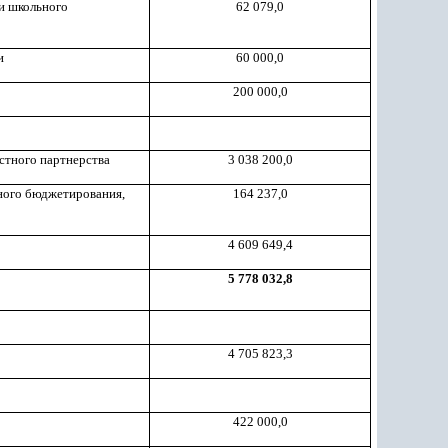
и школьного
62 079,0
и
60 000,0
200 000,0
стного партнерства
3 038 200,0
вного бюджетирования,
164 237,0
4 609 649,4
5 778 032,8
4 705 823,3
422 000,0