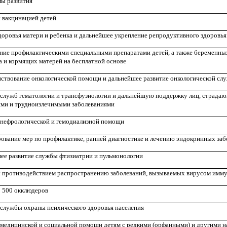
мы развития
с вакцинацией детей
доровья матери и ребенка и дальнейшее укрепление репродуктивного здоровья
ение профилактическими специальными препаратами детей, а также беременн
а и кормящих матерей на бесплатной основе
ствование онкологической помощи и дальнейшее развитие онкологической сл
 служб гематологии и трансфузиологии и дальнейшую поддержку лиц, страда
ими и трудноизлечимыми заболеваниями
 нефрологической и гемодиализной помощи
ование мер по профилактике, ранней диагностике и лечению эндокринных за
ее развитие службы фтизиатрии и пульмонологии
 с противодействием распространению заболеваний, вызываемых вирусом имм
2 500 окклюдеров
 службы охраны психического здоровья населения
 медицинской и социальной помощи детям с редкими (орфанными) и другими н