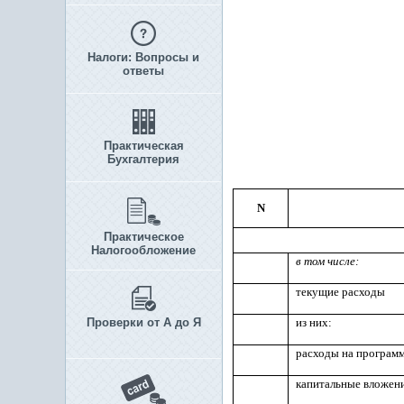
Налоги: Вопросы и
ответы
Практическая
Бухгалтерия
N
Практическое
Налогообложение
в том числе:
текущие расходы
Проверки от А до Я
из них:
расходы на програм
капитальные вложени