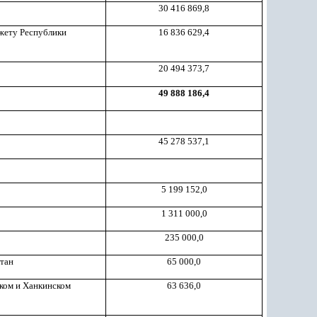
30 416 869,8
жету Республики
16 836 629,4
20 494 373,7
49 888 186,4
45 278 537,1
5 199 152,0
1 311 000,0
235 000,0
стан
65 000,0
ком и Ханкинском
63 636,0