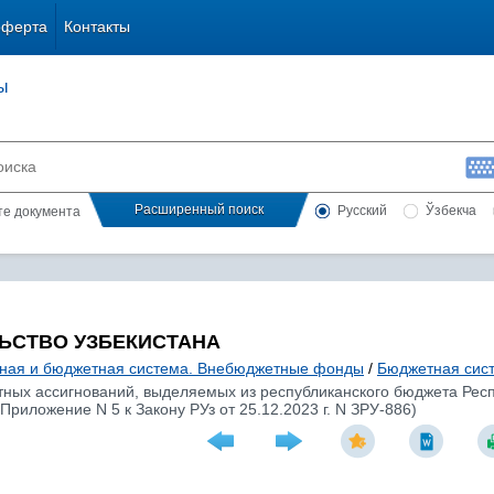
оферта
Контакты
ы
Расширенный поиск
Русский
Ўзбекча
сте документа
ЬСТВО УЗБЕКИСТАНА
ная и бюджетная система. Внебюджетные фонды
/
Бюджетная сис
ых ассигнований, выделяемых из республиканского бюджета Респ
(Приложение N 5 к Закону РУз от 25.12.2023 г. N ЗРУ-886)