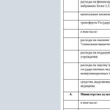
расходы на финансир
набравших более 1,5
капитальные вложени
трансферты Государ
в том числе:
расходы на оказание
"спинальная мышечн
расходы на поддержк
учреждения
расходы на закупку 
государственных мед
коммуникационных т
средства, выделяемы
медицины
4.
Министерство культ
в том числе: