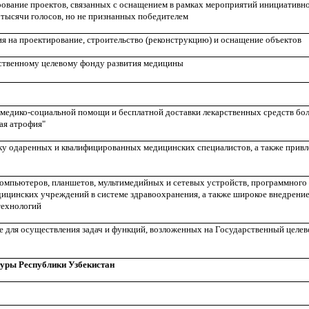
ование проектов, связанных с оснащением в рамках мероприятий инициативн
 тысячи голосов, но не признанных победителем
я на проектирование, строительство (реконструкцию) и оснащение объектов
ственному целевому фонду развития медицины
 медико-социальной помощи и бесплатной доставки лекарственных средств бо
ая атрофия"
у одаренных и квалифицированных медицинских специалистов, а также привл
компьютеров, планшетов, мультимедийных и сетевых устройств, программного
ицинских учреждений в системе здравоохранения, а также широкое внедрени
ехнологий
е для осуществления задач и функций, возложенных на Государственный целев
уры Республики Узбекистан