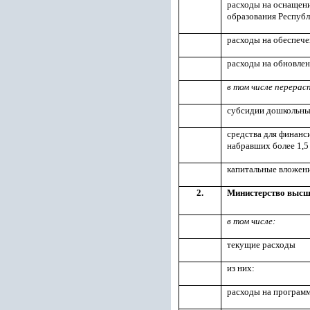
расходы на оснащен
образования Республ
расходы на обеспеч
расходы на обновлен
в том числе перерас
субсидии дошкольным
средства для финанс
набравших более 1,5
капитальные вложени
2.
Министерство высше
в том числе:
текущие расходы
из них:
расходы на програм