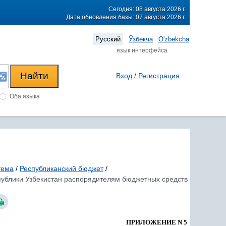
Сегодня: 08 августа 2026 г.
Дата обновления базы: 07 августа 2026 г.
Русский
Ўзбекча
O'zbekcha
язык интерфейса
Вход / Регистрация
Оба языка
тема
/
Республиканский бюджет
/
ублики Узбекистан распорядителям бюджетных средств
ПРИЛОЖЕНИЕ N 5