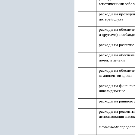
генетическими забо
расходы на проведен
потерей слуха
расходы на обеспече
и другими), необход
расходы на развити
расходы на обеспеч
почек и печени
расходы на обеспече
компонентов крови
расходы на финансир
инвалидностью
расходы на раннюю д
расходы на реагенты
использования высо
в том числе перерас