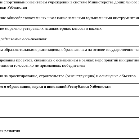
ие спортивным инвентарем учреждений в системе Министерства дошкольного 
ики Узбекистан
ение общеобразовательных школ национальными музыкальными инструментам
ие морально устаревших компьютерных классов в школах
пределяемые ассигнования:
 образовательным организациям, образованным на основе государственно-ча
ирования проектов, связанных с оснащением в рамках мероприятий инициати
 тысячи голосов, но не признанных победителем
я на проектирование, строительство (реконструкцию) и оснащение объектов
го образования, науки и инноваций Республики Узбекистан
мы развития