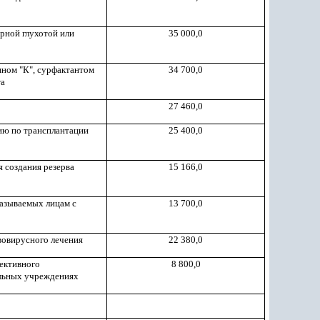
рной глухотой или
35 000,0
ином "К", сурфактантом
34 700,0
та
27 460,0
ию по трансплантации
25 400,0
 создания резерва
15 166,0
казываемых лицам с
13 700,0
вовирусного лечения
22 380,0
фективного
8 800,0
ильных учреждениях