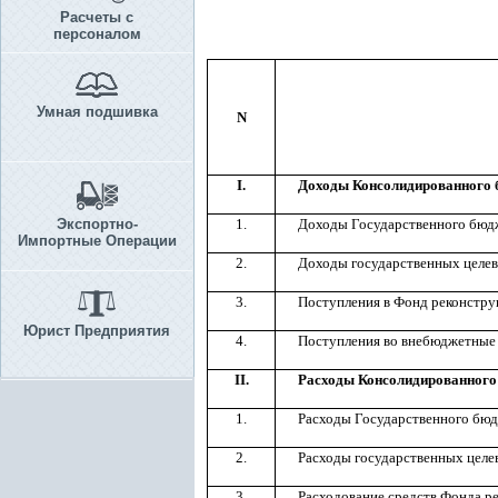
Расчеты с
персоналом
Умная подшивка
N
I.
Доходы Консолидированного 
Экспортно-
1.
Доходы Государственного бюд
Импортные Операции
2.
Доходы государственных целе
3.
Поступления в Фонд реконстру
Юрист Предприятия
4.
Поступления во внебюджетные
II.
Расходы Консолидированного
1.
Расходы Государственного бю
2.
Расходы государственных целе
3.
Расходование средств Фонда ре