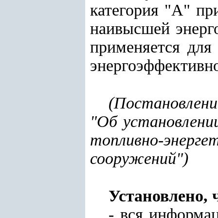
категория "А" пр
наивысшей энерго
применяется для
энергоэффективн
(
Постановлени
"Об установлени
топливно-энерге
сооружений"
)
Установ
лено
, 
- вся информа